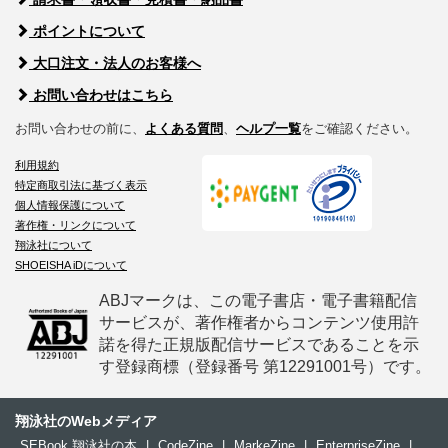
ポイントについて
大口注文・法人のお客様へ
お問い合わせはこちら
お問い合わせの前に、
よくある質問
、
ヘルプ一覧
をご確認ください。
利用規約
特定商取引法に基づく表示
個人情報保護について
著作権・リンクについて
翔泳社について
SHOEISHA iDについて
ABJマークは、この電子書店・電子書籍配信
サービスが、著作権者からコンテンツ使用許
諾を得た正規版配信サービスであることを示
す登録商標（登録番号 第12291001号）です。
翔泳社のWebメディア
SEBook 翔泳社の本
|
CodeZine
|
MarkeZine
|
EnterpriseZine
|