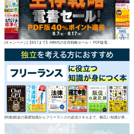
[キャンペーン]【8/17まで】AI時代の生存戦略セール！ PDF版電…
[特集]税金の基礎知識からフリーランスの必須スキルまで、幅広い知識が身…