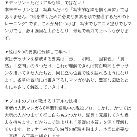
▼デッサン＝ただリアルな絵、ではない！
本来デッサンとは、写真みたいな「写実的な絵を描く練習」では
ありません。“絵を描くために必要な要素を頭で整理するためのト
レーニング” です。これが身につけば、写実でもアニメ塗りでもマ
ンガでも、必ず強固な土台となり、最短で画力向上へつながりま
す。
▼絵は5つの要素に分解して学べ！
実はデッサンを構成する要素は「形」「明暗」「固有色」「質
感」「空間」の５つだけ。これが理解できれば何百時間もデッサ
ンを描いてきた人たちと、同じ立ち位置で絵を語れるようになり
ます。各章の冒頭には書き下ろしマンガがあり、豊富な図版とと
もにやさしく解説していきます。
▼プロ中のプロが教えるリアルな技術
著者は人気マンガを8年週刊連載中の現役プロ。しかし、かつては
大勢の人がつまずく壁に自らもぶつかり、泥臭く克服してきた過
去を持ちます。だからこそ誰よりも「基礎の本質」を深く理解し
ています。セミナーやYouTube等の経験も踏まえ、本当に必要な
「基礎」を丁寧に紹介します。