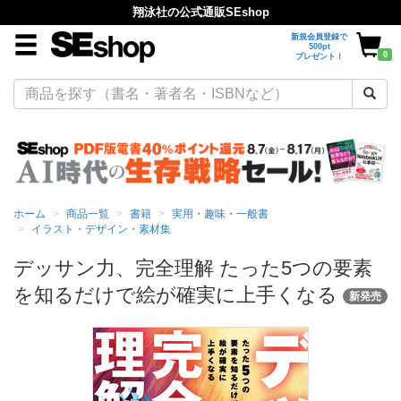
翔泳社の公式通販SEshop
新規会員登録で
500pt
0
プレゼント！
ホーム
商品一覧
書籍
実用・趣味・一般書
イラスト・デザイン・素材集
デッサン力、完全理解 たった5つの要素
を知るだけで絵が確実に上手くなる
新発売