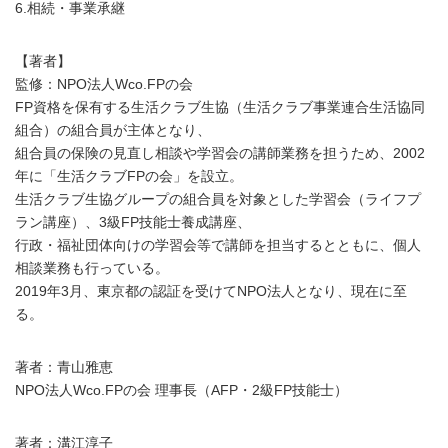
6.相続・事業承継
【著者】
監修：NPO法人Wco.FPの会
FP資格を保有する生活クラブ生協（生活クラブ事業連合生活協同
組合）の組合員が主体となり、
組合員の保険の見直し相談や学習会の講師業務を担うため、2002
年に「生活クラブFPの会」を設立。
生活クラブ生協グループの組合員を対象とした学習会（ライフプ
ラン講座）、3級FP技能士養成講座、
行政・福祉団体向けの学習会等で講師を担当するとともに、個人
相談業務も行っている。
2019年3月、東京都の認証を受けてNPO法人となり、現在に至
る。
著者：青山雅恵
NPO法人Wco.FPの会 理事長（AFP・2級FP技能士）
著者：溝江淳子