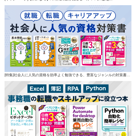
[特集]社会人に人気の資格を効率よく勉強できる、豊富なジャンルの対策書…