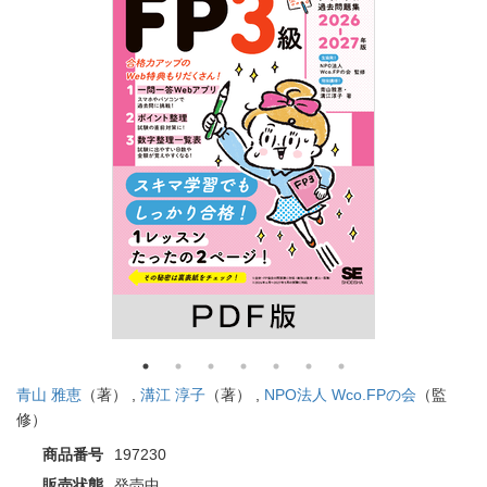
青山 雅恵
（著） ,
溝江 淳子
（著） ,
NPO法人 Wco.FPの会
（監
修）
商品番号
197230
販売状態
発売中