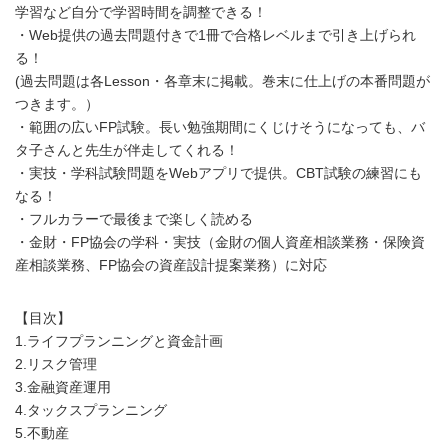
学習など自分で学習時間を調整できる！
・Web提供の過去問題付きで1冊で合格レベルまで引き上げられ
る！
(過去問題は各Lesson・各章末に掲載。巻末に仕上げの本番問題が
つきます。）
・範囲の広いFP試験。長い勉強期間にくじけそうになっても、バ
タ子さんと先生が伴走してくれる！
・実技・学科試験問題をWebアプリで提供。CBT試験の練習にも
なる！
・フルカラーで最後まで楽しく読める
・金財・FP協会の学科・実技（金財の個人資産相談業務・保険資
産相談業務、FP協会の資産設計提案業務）に対応
【目次】
1.ライフプランニングと資金計画
2.リスク管理
3.金融資産運用
4.タックスプランニング
5.不動産