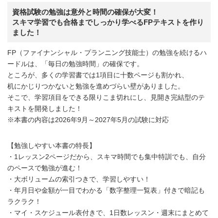
資格試験の勉強は意外と時間の確保が大変！
スキマ学習でも合格までしっかり学べるFPテキストを作り
ました！
FP（ファイナンシャル・プランニング技能士）の勉強を続けるハ
ードルは、「毎日の勉強時間」の確保です。
ところが、多くの学習書では1項目に十数ページも割かれ、
机にかじりつかないと勉強を進めづらい壁がありました。
そこで、学習項目をできる限りこま切れにし、見開き完結型のテ
キストを開発しました！
※本書の内容は2026年9月～2027年5月の試験に対応
【勉強しやすい本書の特長】
・1レッスン2ページだから、スキマ時間でも集中特訓でも、自分
のペースで勉強が進む！
・大ボリュームの索引つきで、学習しやすい！
・年月日や金額が一目でわかる「数字整理一覧表」付きで暗記も
ラクラク！
・マイ・スケジュール表付きで、1日数レッスン・週末にまとめて