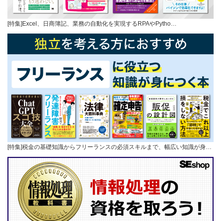
[特集]Excel、日商簿記、業務の自動化を実現するRPAやPytho…
[特集]税金の基礎知識からフリーランスの必須スキルまで、幅広い知識が身…