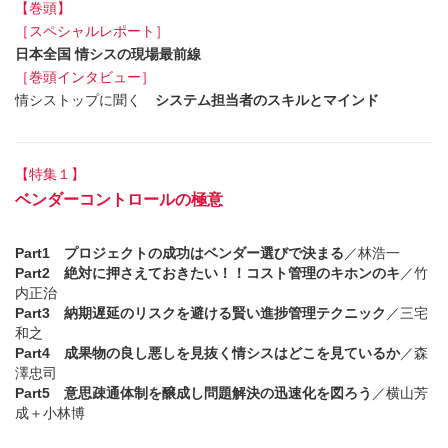
【巻頭】
［スペシャルレポート］
日本全国 情シスの現場最前線
［巻頭インタビュー］
情シストップに聞く
システム担当者のスキルとマインド
【特集１】
ベンダーコントロールの極意
Part1 プロジェクトの成功はベンダー選びで決まる
／林浩一
Part2 絶対に押さえておきたい！！コスト管理のキホンのキ
／竹
内正治
Part3 納期遅延のリスクを避ける賢い進捗管理テクニック
／三宅
和之
Part4 成果物の良し悪しを見抜く情シスはどこを見ているか
／森
澤忠司
Part5 意思疎通体制を醸成し問題解決の迅速化を図ろう
／横山芳
成＋小林博