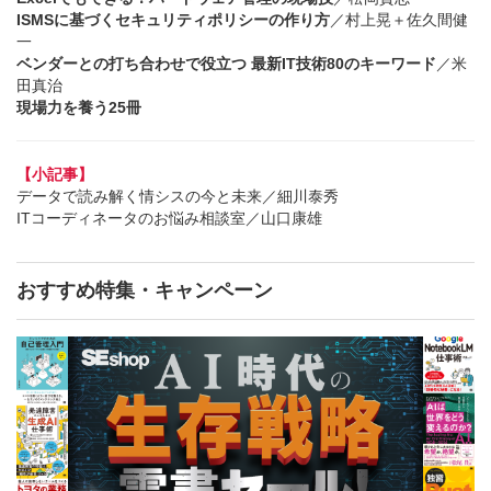
ISMSに基づくセキュリティポリシーの作り方
／村上晃＋佐久間健
一
ベンダーとの打ち合わせで役立つ 最新IT技術80のキーワード
／米
田真治
現場力を養う25冊
【小記事】
データで読み解く情シスの今と未来／細川泰秀
ITコーディネータのお悩み相談室／山口康雄
おすすめ特集・キャンペーン