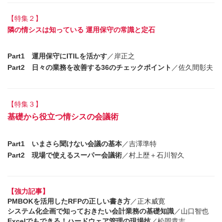
【特集２】
隣の情シスは知っている 運用保守の常識と定石
Part1 運用保守にITILを活かす
／岸正之
Part2 日々の業務を改善する36のチェックポイント
／佐久間彰夫
【特集３】
基礎から役立つ情シスの会議術
Part1 いまさら聞けない会議の基本
／吉澤準特
Part2 現場で使えるスーパー会議術
／村上歴＋石川智久
【強力記事】
PMBOKを活用したRFPの正しい書き方
／正木威寛
システム化企画で知っておきたい会計業務の基礎知識
／山口智也
Excelでもできる！ハードウェア管理の現場技
／松岡貴志