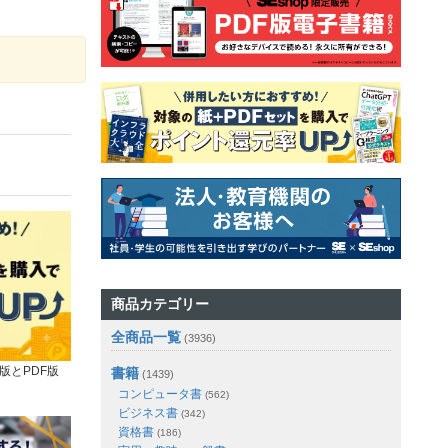
商品カテゴリー
全商品一覧
(3936)
版とPDF版
書籍
(1439)
コンピュータ書
(562)
ビジネス書
(342)
資格書
(186)