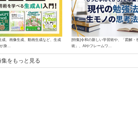
ト生成、画像生成、動画生成など、生成
[特集]令和の新しい学習術や、「図解・
ルが身…
術」、AIやフレームワ…
特集をもっと見る