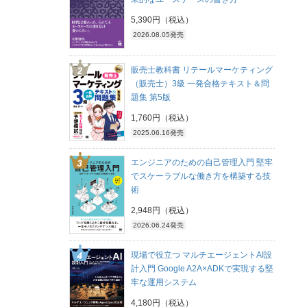
5,390円（税込）
2026.08.05発売
販売士教科書 リテールマーケティング
（販売士）3級 一発合格テキスト＆問
題集 第5版
1,760円（税込）
2025.06.16発売
エンジニアのための自己管理入門 堅牢
でスケーラブルな働き方を構築する技
術
2,948円（税込）
2026.06.24発売
現場で役立つ マルチエージェントAI設
計入門 Google A2A×ADKで実現する堅
牢な運用システム
4,180円（税込）