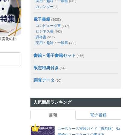
実用・趣味・一般書
(415)
カレンダー
(2)
電子書籍
(2033)
コンピュータ書
(817)
ビジネス書
(403)
資格書
(514)
視覚化の技
実用・趣味・一般書
(383)
書籍＋電子書籍セット
(465)
限定特典付き
(54)
調査データ
(60)
人気商品ランキング
書籍
電子書籍
ユースケース実践ガイド［復刻版］ 効
果的なユースケースの書き方