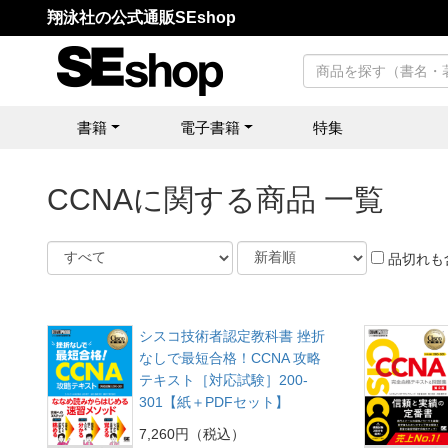
翔泳社の公式通販SEshop
書籍
電子書籍
特集
CCNAに関する商品 一覧
品切れも
シスコ技術者認定教科書 挫折
なしで最短合格！CCNA 攻略
テキスト［対応試験］200-
301【紙＋PDFセット】
7,260円（税込）