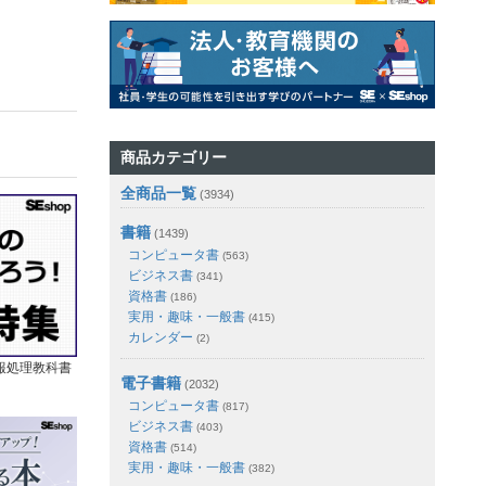
商品カテゴリー
全商品一覧
(3934)
書籍
(1439)
コンピュータ書
(563)
ビジネス書
(341)
資格書
(186)
実用・趣味・一般書
(415)
カレンダー
(2)
報処理教科書
電子書籍
(2032)
コンピュータ書
(817)
ビジネス書
(403)
資格書
(514)
実用・趣味・一般書
(382)