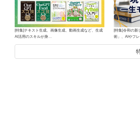
[特集]テキスト生成、画像生成、動画生成など、生成
[特集]令和の
AI活用のスキルが身…
術」、AIやフ