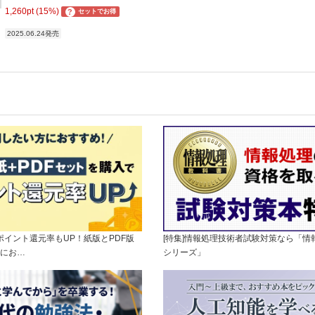
1,260pt (15%)
?
セットでお得
2025.06.24発売
]ポイント還元率もUP！紙版とPDF版
[特集]情報処理技術者試験対策なら「情
にお…
シリーズ」