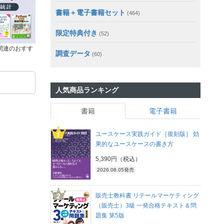
書籍＋電子書籍セット
(464)
限定特典付き
(52)
関連のおすす
調査データ
(60)
人気商品ランキング
書籍
電子書籍
ユースケース実践ガイド［復刻版］ 効
果的なユースケースの書き方
5,390円（税込）
2026.08.05発売
販売士教科書 リテールマーケティング
（販売士）3級 一発合格テキスト＆問
題集 第5版