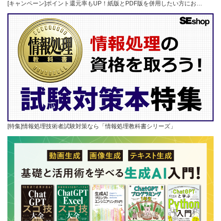
[キャンペーン]ポイント還元率もUP！紙版とPDF版を併用したい方にお…
[特集]情報処理技術者試験対策なら「情報処理教科書シリーズ」