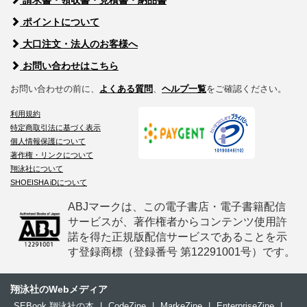
ポイントについて
大口注文・法人のお客様へ
お問い合わせはこちら
お問い合わせの前に、
よくある質問
、
ヘルプ一覧
をご確認ください。
利用規約
特定商取引法に基づく表示
個人情報保護について
著作権・リンクについて
翔泳社について
SHOEISHA iDについて
ABJマークは、この電子書店・電子書籍配信
サービスが、著作権者からコンテンツ使用許
諾を得た正規版配信サービスであることを示
す登録商標（登録番号 第12291001号）です。
翔泳社のWebメディア
SEBook 翔泳社の本
|
CodeZine
|
MarkeZine
|
EnterpriseZine
|