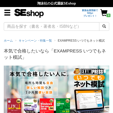
翔泳社の公式通販SEshop
新規会員登録で
500pt
0
プレゼント！
ホーム
キャンペーン・特集一覧
EXAMPRESS いつでもネット模試
本気で合格したいなら「EXAMPRESS いつでもネ
ット模試」