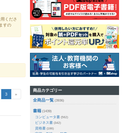
活用くださ
ますの
商品カテゴリー
3
»
全商品一覧
(3936)
書籍
(1439)
コンピュータ書
(562)
ビジネス書
(342)
資格書
(186)