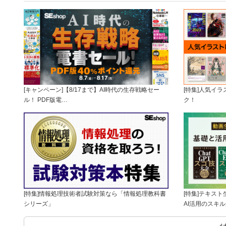
[キャンペーン]【8/17まで】AI時代の生存戦略セー
[特集]人気イ
ル！ PDF版電…
ク！
[特集]情報処理技術者試験対策なら「情報処理教科書
[特集]テキス
シリーズ」
AI活用のスキ