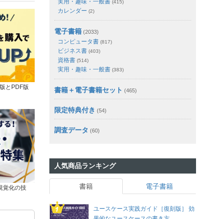
実用・趣味・一般書
(415)
カレンダー
(2)
電子書籍
(2033)
コンピュータ書
(817)
ビジネス書
(403)
資格書
(514)
実用・趣味・一般書
(383)
版とPDF版
書籍＋電子書籍セット
(465)
限定特典付き
(54)
調査データ
(60)
人気商品ランキング
書籍
電子書籍
視覚化の技
ユースケース実践ガイド［復刻版］ 効
果的なユースケースの書き方