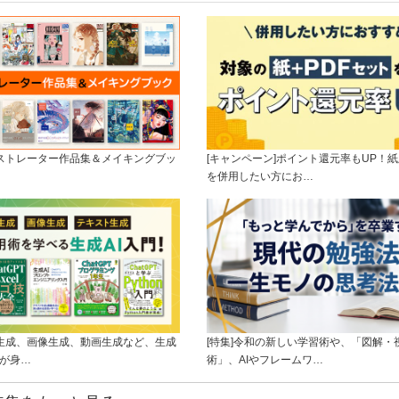
ラストレーター作品集＆メイキングブッ
[キャンペーン]ポイント還元率もUP！紙
を併用したい方にお…
ト生成、画像生成、動画生成など、生成
[特集]令和の新しい学習術や、「図解・
ルが身…
術」、AIやフレームワ…