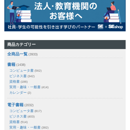
商品カテゴリー
全商品一覧
(3933)
書籍
(1438)
コンピュータ書
(562)
ビジネス書
(342)
資格書
(186)
実用・趣味・一般書
(414)
カレンダー
(2)
電子書籍
(2032)
コンピュータ書
(817)
ビジネス書
(403)
資格書
(514)
実用・趣味・一般書
(382)