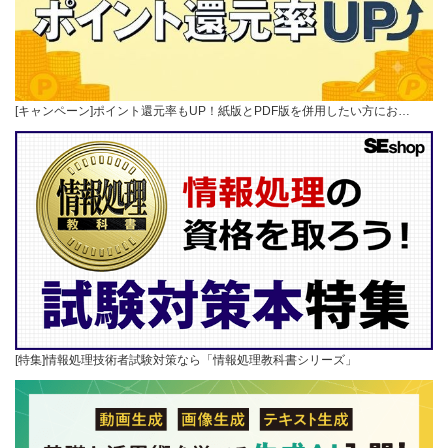
[キャンペーン]ポイント還元率もUP！紙版とPDF版を併用したい方にお…
[特集]情報処理技術者試験対策なら「情報処理教科書シリーズ」