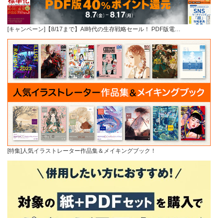
[キャンペーン]【8/17まで】AI時代の生存戦略セール！ PDF版電…
[特集]人気イラストレーター作品集＆メイキングブック！