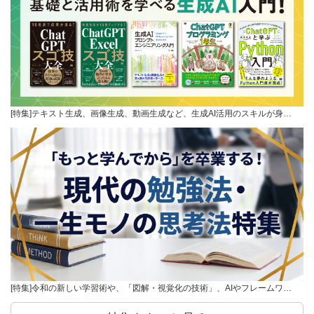
[特集]テキスト生成、画像生成、動画生成など、生成AI活用のスキルが身…
[特集]令和の新しい学習術や、「図解・視覚化の技術」、AIやフレームワ…