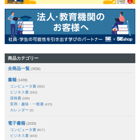
商品カテゴリー
全商品一覧
(3936)
書籍
(1439)
コンピュータ書
(562)
ビジネス書
(342)
資格書
(186)
実用・趣味・一般書
(415)
カレンダー
(2)
電子書籍
(2033)
コンピュータ書
(817)
ビジネス書
(403)