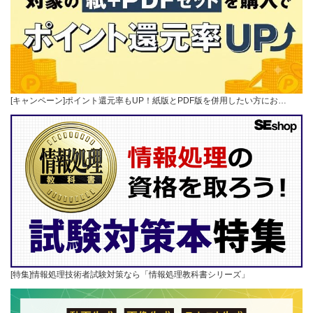
[キャンペーン]ポイント還元率もUP！紙版とPDF版を併用したい方にお…
[特集]情報処理技術者試験対策なら「情報処理教科書シリーズ」