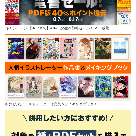
[キャンペーン]【8/17まで】AI時代の生存戦略セール！ PDF版電…
[特集]人気イラストレーター作品集＆メイキングブック！