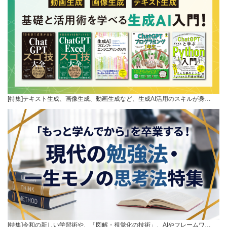
[特集]テキスト生成、画像生成、動画生成など、生成AI活用のスキルが身…
[特集]令和の新しい学習術や、「図解・視覚化の技術」、AIやフレームワ…