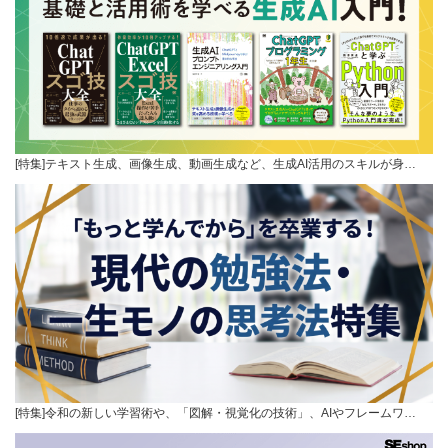
[特集]テキスト生成、画像生成、動画生成など、生成AI活用のスキルが身…
[特集]令和の新しい学習術や、「図解・視覚化の技術」、AIやフレームワ…