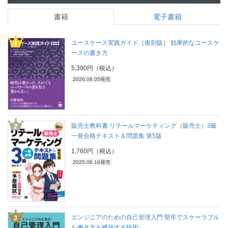
書籍
電子書籍
ユースケース実践ガイド［復刻版］ 効果的なユースケ
ースの書き方
5,390円（税込）
2026.08.05発売
販売士教科書 リテールマーケティング（販売士）3級
一発合格テキスト＆問題集 第5版
1,760円（税込）
2025.06.16発売
エンジニアのための自己管理入門 堅牢でスケーラブル
な働き方を構築する技術