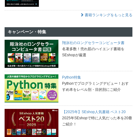
書籍ランキングをもっと見る
キャンペーン・特集
翔泳社のロングセラーコンピュータ書
名著多数！売れ筋のハイエンド書籍を
SEshopが厳選
Python特集
Pythonでプログラミングデビュー！おす
すめ本をレベル別・目的別にご紹介
【2025年】SEshop人気書籍 ベスト20
2025年SEshopで特に人気だった本を20冊
ご紹介！