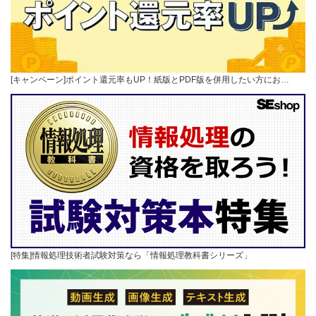
[キャンペーン]ポイント還元率もUP！紙版とPDF版を併用したい方にお…
[特集]情報処理技術者試験対策なら「情報処理教科書シリーズ」