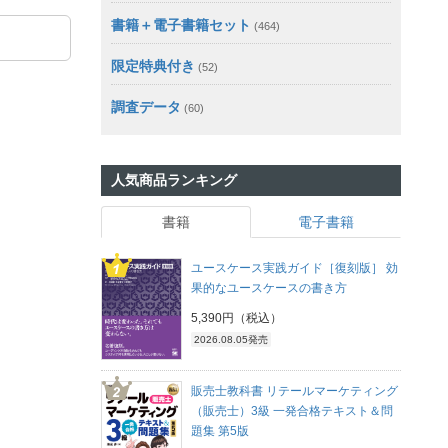
書籍＋電子書籍セット
(464)
限定特典付き
(52)
調査データ
(60)
人気商品ランキング
書籍
電子書籍
ユースケース実践ガイド［復刻版］ 効
果的なユースケースの書き方
5,390円（税込）
2026.08.05発売
販売士教科書 リテールマーケティング
（販売士）3級 一発合格テキスト＆問
題集 第5版