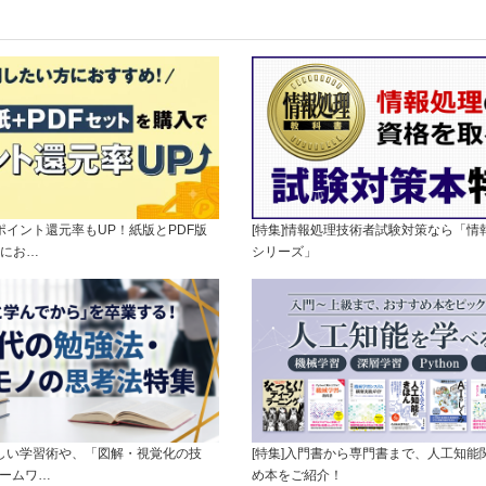
]ポイント還元率もUP！紙版とPDF版
[特集]情報処理技術者試験対策なら「情
にお…
シリーズ」
新しい学習術や、「図解・視覚化の技
[特集]入門書から専門書まで、人工知能
レームワ…
め本をご紹介！