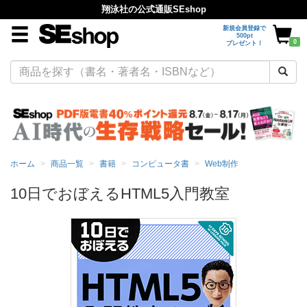
翔泳社の公式通販SEshop
新規会員登録で
500pt
0
プレゼント！
ホーム
商品一覧
書籍
コンピュータ書
Web制作
10日でおぼえるHTML5入門教室