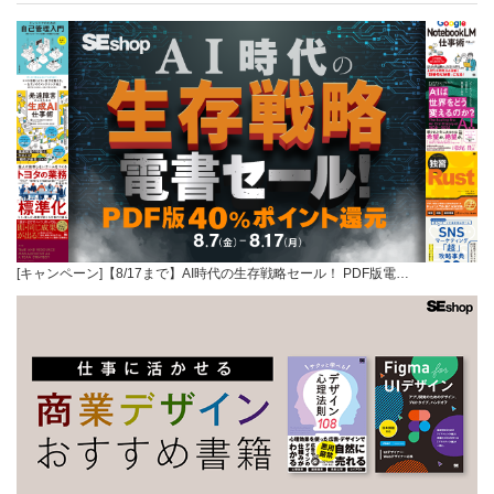
[キャンペーン]【8/17まで】AI時代の生存戦略セール！ PDF版電…