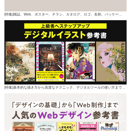
[特集]雑誌、Web、ポスター、チラシ、カタログ、ロゴ、名刺、パッケー…
[特集]基本的な描き方から高度なテクニック、デジタルツールの使い方まで…