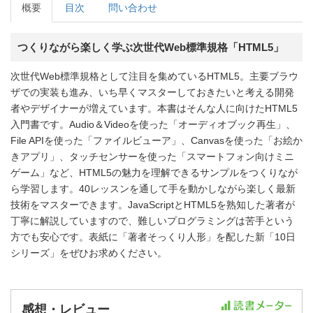
概要
目次
問い合わせ
つくりながら楽しく学ぶ次世代Web標準規格「HTML5」
次世代Web標準規格として注目を集めているHTML5。主要ブラウ
ザでの実装も進み、いち早くマスターしておきたいと考える開発
者やデザイナーが増えています。本書はそんな人に向けたHTML5
入門書です。Audio＆Videoを使った「オーディオブック再生」、
File APIを使った「ファイルビューア」、Canvasを使った「お絵か
きアプリ」、タッチセンサーを使った「スマートフォン向けミニ
ゲーム」など、HTML5の魅力を理解できるサンプルをつくりなが
ら学習します。40レッスンを通して手を動かしながら楽しく最新
技術をマスターできます。JavaScriptとHTML5を熟知した著者が
丁寧に解説していますので、難しいプログラミングは苦手という
方でも安心です。表紙に「著者そっくり人形」を配した新「10日
シリーズ」をぜひお求めください。
感想・レビュー