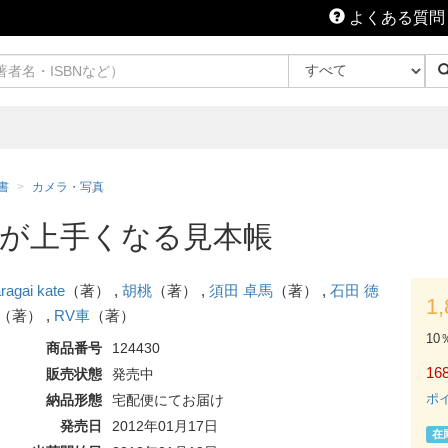
よくある質問
書
カメラ・写真
が上手くなる見本帳
ragai kate
（著） ,
胡桃
（著） ,
須田 卓馬
（著） ,
石田 徳
1
（著） ,
RV車
（著）
10
商品番号
124430
168
販売状態
発売中
ポ
納品形態
宅配便にてお届け
発売日
2012年01月17日
在