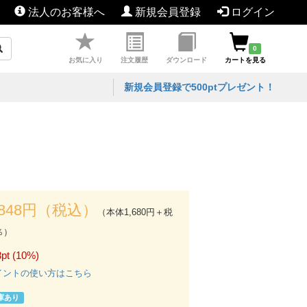
法人のお客様へ
新規会員登録
ログイン
0
お気に入り
注文履歴
ダウンロード
カートを見る
新規会員登録で500ptプレゼント！
,848円（税込）
（本体1,680円＋税
％）
pt (10%)
イントの使い方はこちら
庫あり