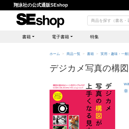
翔泳社の公式通販SEshop
書籍
電子書籍
特集
ホーム
商品一覧
書籍
実用・趣味・一般
デジカメ写真の構図
wa
幸