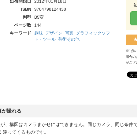
出荷開始日
2012年01月18日
ISBN
9784798124438
判型
B5変
ページ数
144
キーワード
趣味
デザイン
写真
グラフィックソフ
ト・ツール
芸術その他
※1点
場合の
がござ
真が撮れる
すが、構図はカメラまかせにはできません。同じカメラ、同じ条件
く違ってくるものです。