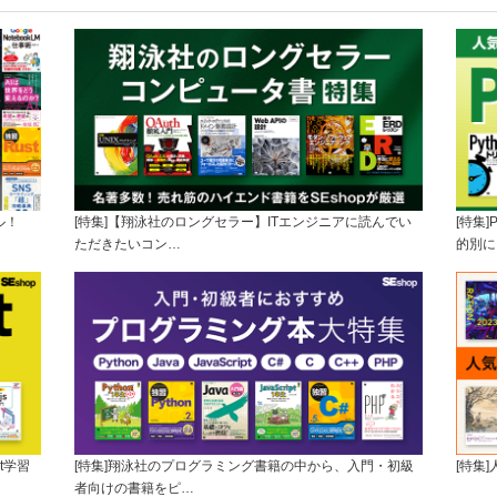
ル！
[特集]【翔泳社のロングセラー】ITエンジニアに読んでい
[特集
ただきたいコン…
的別に
t学習
[特集]翔泳社のプログラミング書籍の中から、入門・初級
[特集
者向けの書籍をピ…