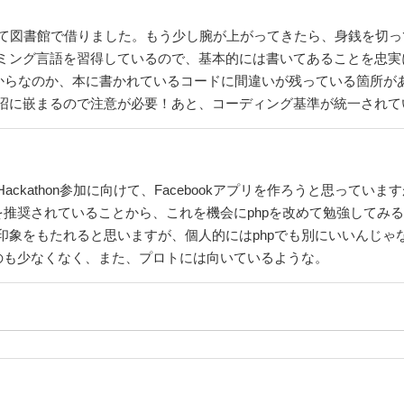
して図書館で借りました。もう少し腕が上がってきたら、身銭を切
ミング言語を習得しているので、基本的には書いてあることを忠実
だからなのか、本に書かれているコードに間違いが残っている箇所が
沼に嵌まるので注意が必要！あと、コーディング基準が統一されて
kathon参加に向けて、Facebookアプリを作ろうと思っていますが
を推奨されていることから、これを機会にphpを改めて勉強してみる
印象をもたれると思いますが、個人的にはphpでも別にいいんじゃ
ものも少なくなく、また、プロトには向いているような。