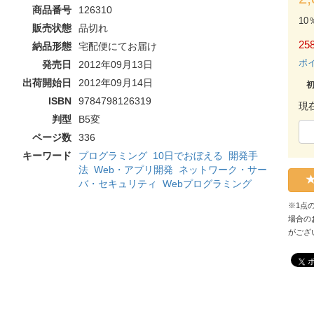
商品番号
126310
10
販売状態
品切れ
258
納品形態
宅配便にてお届け
ポ
発売日
2012年09月13日
出荷開始日
2012年09月14日
ISBN
9784798126319
現
判型
B5変
ページ数
336
キーワード
プログラミング
10日でおぼえる
開発手
法
Web・アプリ開発
ネットワーク・サー
バ・セキュリティ
Webプログラミング
※1点
場合の
がござ