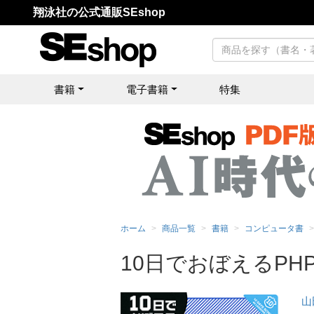
翔泳社の公式通販SEshop
書籍
電子書籍
特集
ホーム
商品一覧
書籍
コンピュータ書
10日でおぼえるPH
山