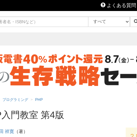
よくある質問
プログラミング
PHP
P入門教室 第4版
田 祥寛
（著）
2