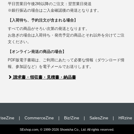
平日営業日午後2時以降のご注文：翌営業日発送
※銀行振込の場合はご入金確認後の発送となります。
【入荷待ち、予約注文が含まれる場合】
すべての商品がそろい次第の発送となります。
お急ぎの場合は入荷待ち・発売予定の商品とそれ以外を分けてご注
文ください。
【オンライン発送の商品の場合】
PDF版電子書籍は、ご利用にあたって必要な情報（ダウンロード情
報、参加証など）を電子メールでお送りします。
請求書・領収書・見積書・納品書
riseZine
|
CommerceZine
|
Biz/Zine
|
SalesZine
|
HRzine
SEshop.com, © 1999-2026 Shoeisha Co., Ltd. All rights reserved.