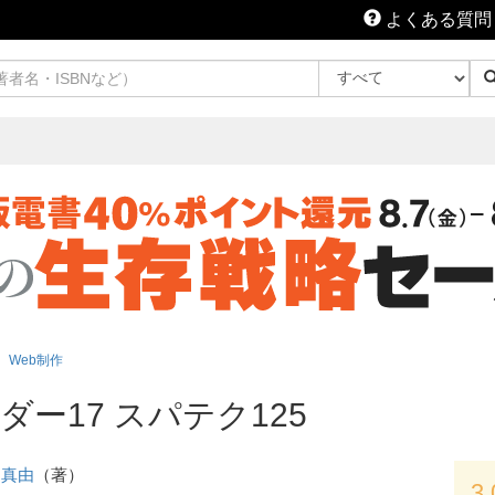
よくある質問
Web制作
ー17 スパテク125
 真由
（著）
3