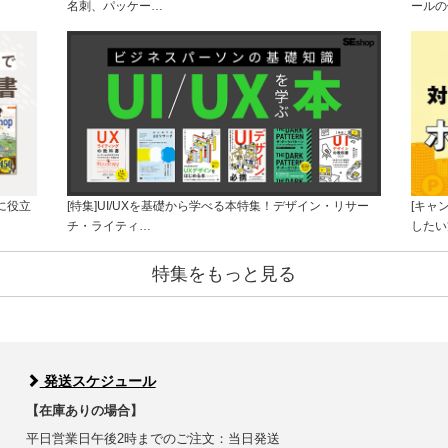
名刺、パッケー…
ールの
に役立
[特集]UI/UXを基礎から学べる本特集！デザイン・リサー
[キャ
チ・ライティ…
したい
特集をもっと見る
発送スケジュール
【在庫ありの場合】
平日営業日午後2時までのご注文：当日発送