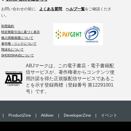
お問い合わせの前に、
よくある質問
、
ヘルプ一覧
をご確認くださ
い。
利用規約
特定商取引法に基づく表示
個人情報保護について
著作権・リンクについて
翔泳社について
SHOEISHA iDについて
ABJマークは、この電子書店・電子書籍配
信サービスが、著作権者からコンテンツ使
用許諾を得た正規版配信サービスであるこ
とを示す登録商標（登録番号 第12291001
号）です。
|
ProductZine
|
AIdiver
|
DeveloperZine
|
イベント