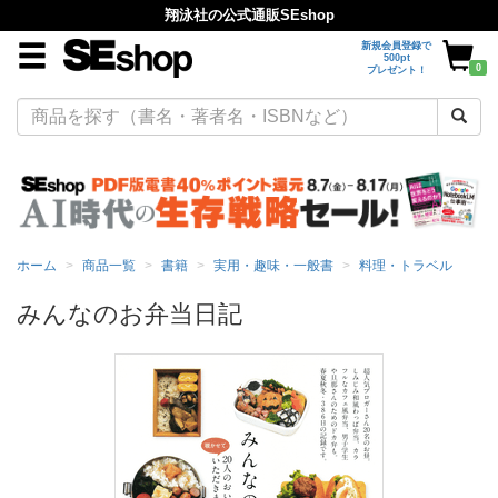
翔泳社の公式通販SEshop
新規会員登録で
500pt
0
プレゼント！
ホーム
商品一覧
書籍
実用・趣味・一般書
料理・トラベル
みんなのお弁当日記