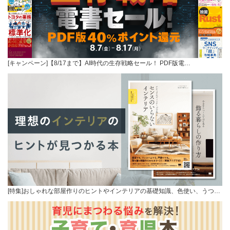
[キャンペーン]【8/17まで】AI時代の生存戦略セール！ PDF版電…
[特集]おしゃれな部屋作りのヒントやインテリアの基礎知識、色使い、うつ…