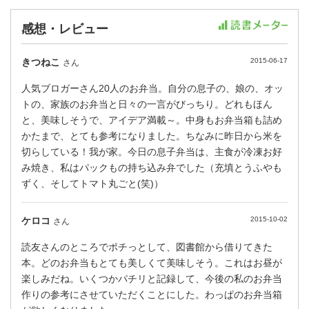
感想・レビュー
きつねこ
2015-06-17
さん
人気ブロガーさん20人のお弁当。自分の息子の、娘の、オッ
トの、家族のお弁当と日々の一言がびっちり。どれもほん
と、美味しそうで、アイデア満載～。中身もお弁当箱も詰め
かたまで、とても参考になりました。ちなみに昨日から米を
切らしている！我が家。今日の息子弁当は、主食が冷凍お好
み焼き、私はパックもの持ち込み弁でした（充填とうふやも
ずく、そしてトマト丸ごと(笑)）
ケロコ
2015-10-02
さん
読友さんのところでポチっとして、図書館から借りてきた
本。どのお弁当もとても美しくて美味しそう。これはお昼が
楽しみだね。いくつかパチリと記録して、今後の私のお弁当
作りの参考にさせていただくことにした。わっぱのお弁当箱