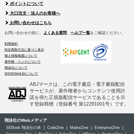
ポイントについて
大口注文・法人のお客様へ
お問い合わせはこちら
お問い合わせの前に、
よくある質問
、
ヘルプ一覧
をご確認ください。
利用規約
特定商取引法に基づく表示
個人情報保護について
著作権・リンクについて
翔泳社について
SHOEISHA iDについて
ABJマークは、この電子書店・電子書籍配信
サービスが、著作権者からコンテンツ使用許
諾を得た正規版配信サービスであることを示
す登録商標（登録番号 第12291001号）です。
翔泳社のWebメディア
SEBook 翔泳社の本
|
CodeZine
|
MarkeZine
|
EnterpriseZine
|