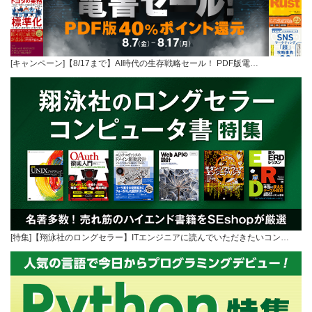
[キャンペーン]【8/17まで】AI時代の生存戦略セール！ PDF版電…
[特集]【翔泳社のロングセラー】ITエンジニアに読んでいただきたいコン…