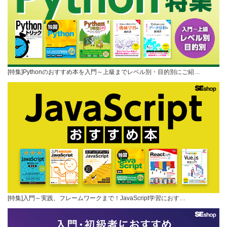
[特集]Pythonのおすすめ本を入門～上級までレベル別・目的別にご紹…
[特集]入門～実践、フレームワークまで！JavaScript学習におす…