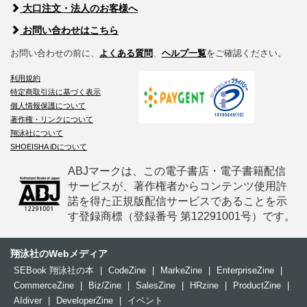
大口注文・法人のお客様へ
お問い合わせはこちら
お問い合わせの前に、
よくある質問
、
ヘルプ一覧
をご確認ください。
利用規約
特定商取引法に基づく表示
個人情報保護について
著作権・リンクについて
翔泳社について
SHOEISHA iDについて
ABJマークは、この電子書店・電子書籍配信
サービスが、著作権者からコンテンツ使用許
諾を得た正規版配信サービスであることを示
す登録商標（登録番号 第12291001号）です。
翔泳社のWebメディア
SEBook 翔泳社の本
|
CodeZine
|
MarkeZine
|
EnterpriseZine
|
CommerceZine
|
Biz/Zine
|
SalesZine
|
HRzine
|
ProductZine
|
AIdiver
|
DeveloperZine
|
イベント