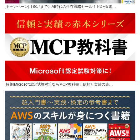
[キャンペーン]【8/17まで】AI時代の生存戦略セール！ PDF版電…
[特集]Microsoft認定試験対策ならMCP教科書！信頼と実績の赤…