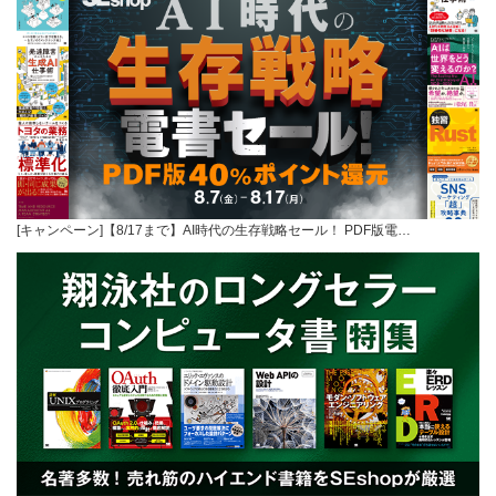
[キャンペーン]【8/17まで】AI時代の生存戦略セール！ PDF版電…