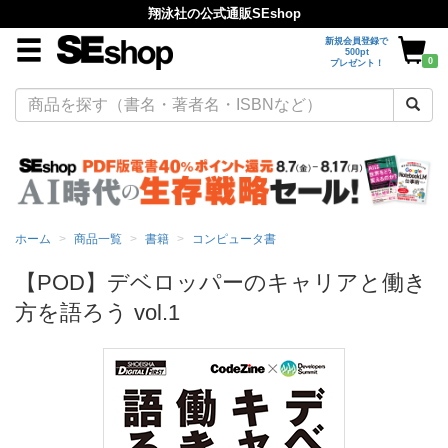
翔泳社の公式通販SEshop
新規会員登録で
500pt
0
プレゼント！
ホーム
商品一覧
書籍
コンピュータ書
【POD】デベロッパーのキャリアと働き
方を語ろう vol.1