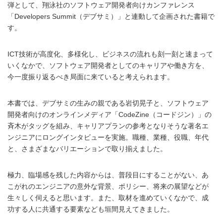
弾として、翔泳社のソフトウェア開発者向けカンファレンス
「Developers Summit（デブサミ）」と連動して企画された書籍で
す。
ICT技術が高度化、多様化し、ビジネスの流れも刻一刻と速まって
いくなかで、ソフトウェア開発者としてのキャリアや働き方を、
今一度振り返るべき局面に来ていると考えられます。
本書では、デブサミの生みの親である岩切晃子と、ソフトウェア
開発者向けのオンラインメディア「CodeZine（コードジン）」の
斉木がタッグを組み、キャリアプランの参考となりそうな著名エ
ンジニアにロングインタビューを実施。職種、業種、役職、年代
と、さまざまなバリエーションで取り揃えました。
極力、臨場感を残した内容からは、普段目にすることがない、あ
こがれのエンジニアの意外な背景、ポリシー、将来の展望などが
生々しく伺えると思います。また、取材を進めていくなかで、成
功する人に共通する要素なども垣間見えてきました。