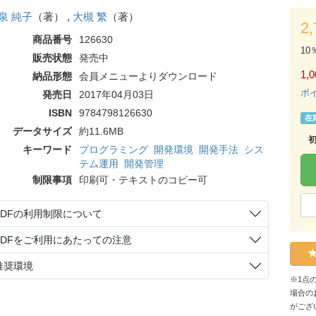
泉 純子
（著） ,
大槻 繁
（著）
2
商品番号
126630
10
販売状態
発売中
1,0
納品形態
会員メニューよりダウンロード
ポ
発売日
2017年04月03日
ISBN
9784798126630
在
データサイズ
約11.6MB
キーワード
プログラミング
開発環境
開発手法
シス
テム運用
開発管理
制限事項
印刷可・テキストのコピー可
PDFの利用制限について
PDFをご利用にあたっての注意
推奨環境
※1点
場合の
がござ