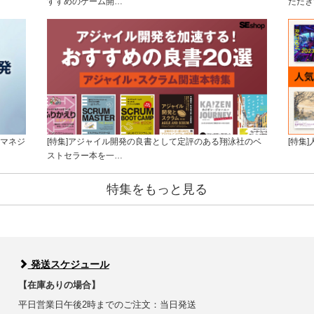
すすめのゲーム開…
ただき
トマネジ
[特集]アジャイル開発の良書として定評のある翔泳社のベ
[特集
ストセラー本を一…
特集をもっと見る
発送スケジュール
【在庫ありの場合】
平日営業日午後2時までのご注文：当日発送