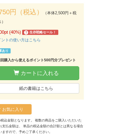
,750円（税込）
（本体2,500円＋税
％）
00pt (40%)
生存戦略セール！
?
イントの使い方はこちら
庫あり
初回購入から使えるポイント500円分プレゼント
カートに入れる
紙の書籍はこちら
お気に入り
の税込金額となります。 複数の商品をご購入いただいた
お支払金額は、 単品の税込金額の合計額とは異なる場合
いますので、予めご了承ください。