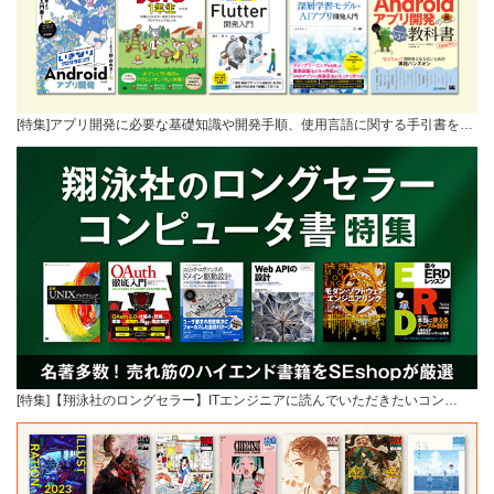
[特集]アプリ開発に必要な基礎知識や開発手順、使用言語に関する手引書を…
[特集]【翔泳社のロングセラー】ITエンジニアに読んでいただきたいコン…