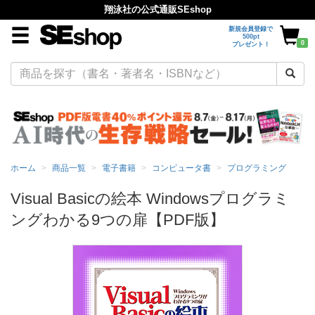
翔泳社の公式通販SEshop
新規会員登録で
500pt
0
プレゼント！
ホーム
商品一覧
電子書籍
コンピュータ書
プログラミング
Visual Basicの絵本 Windowsプログラミ
ングわかる9つの扉【PDF版】