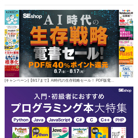
[キャンペーン]【8/17まで】AI時代の生存戦略セール！ PDF版電…