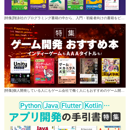
[特集]翔泳社のプログラミング書籍の中から、入門・初級者向けの書籍をピ…
[特集]個人開発している人にもゲーム会社で働く人にもおすすめのゲーム開…