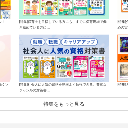
ル！
[特集]保育士を目指している方にも、すでに保育現場で働
[特集
き始めている方に…
めの実
働くソ
[特集]社会人に人気の資格を効率よく勉強できる、豊富な
[特集
ジャンルの対策書…
特集をもっと見る