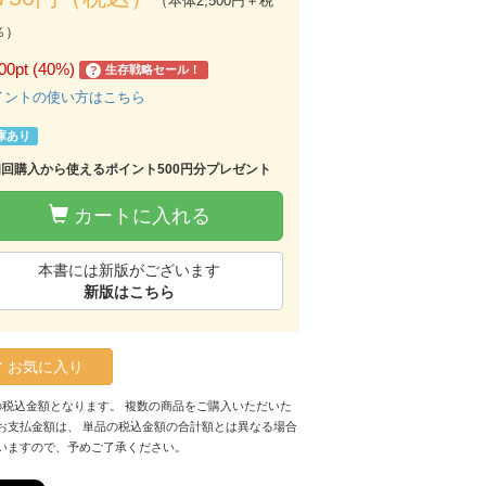
（本体2,500円＋税
％）
00pt (40%)
生存戦略セール！
?
イントの使い方はこちら
庫あり
初回購入から使えるポイント500円分プレゼント
カートに入れる
本書には新版がございます
新版はこちら
お気に入り
の税込金額となります。 複数の商品をご購入いただいた
お支払金額は、 単品の税込金額の合計額とは異なる場合
いますので、予めご了承ください。