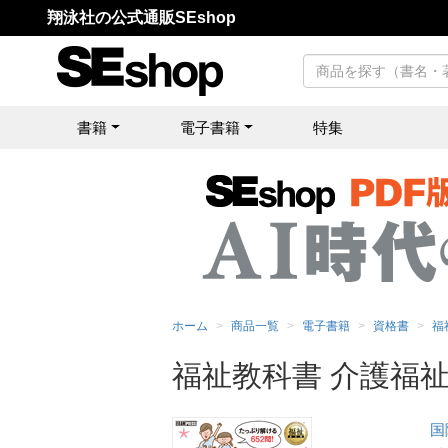
翔泳社の公式通販SEshop
書籍
電子書籍
特集
ホーム
商品一覧
電子書籍
資格書
福
福祉教科書 介護福祉
国