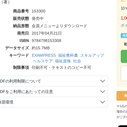
（著）
10
商品番号
153300
1,0
販売状態
発売中
ポ
納品形態
会員メニューよりダウンロード
発売日
2017年04月21日
在
ISBN
9784798153308
データサイズ
約15.7MB
キーワード
EXAMPRESS
福祉教科書
スキルアップ
ヘルスケア
福祉資格
社会
制限事項
印刷不可・テキストのコピー不可
PDFの利用制限について
PDFをご利用にあたっての注意
推奨環境
※1点
場合の
がござ