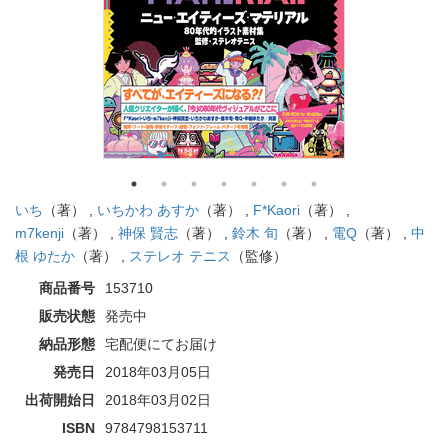
いち
（著） ,
いちかわ あすか
（著） ,
F*Kaori
（著） ,
m7kenji
（著） ,
神保 賢志
（著） ,
鈴木 旬
（著） ,
電Q
（著） ,
中
根 ゆたか
（著） ,
ステレオ テニス
（監修）
商品番号
153710
販売状態
発売中
納品形態
宅配便にてお届け
発売日
2018年03月05日
出荷開始日
2018年03月02日
ISBN
9784798153711