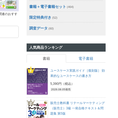
書籍＋電子書籍セット
(464)
関連のおすす
限定特典付き
(52)
調査データ
(60)
人気商品ランキング
書籍
電子書籍
ユースケース実践ガイド［復刻版］ 効
果的なユースケースの書き方
5,390円（税込）
2026.08.05発売
販売士教科書 リテールマーケティング
（販売士）3級 一発合格テキスト＆問
題集 第5版