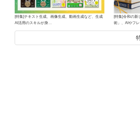
[特集]テキスト生成、画像生成、動画生成など、生成
[特集]令和の
AI活用のスキルが身…
術」、AIやフ