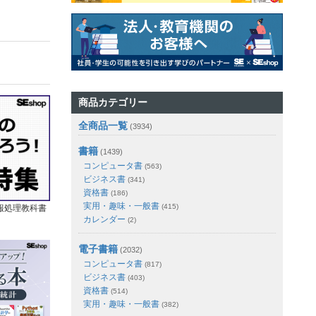
商品カテゴリー
全商品一覧
(3934)
書籍
(1439)
コンピュータ書
(563)
ビジネス書
(341)
資格書
(186)
実用・趣味・一般書
(415)
報処理教科書
カレンダー
(2)
電子書籍
(2032)
コンピュータ書
(817)
ビジネス書
(403)
資格書
(514)
実用・趣味・一般書
(382)