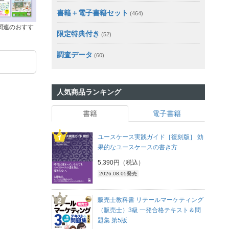
書籍＋電子書籍セット
(464)
関連のおすす
限定特典付き
(52)
調査データ
(60)
人気商品ランキング
書籍
電子書籍
ユースケース実践ガイド［復刻版］ 効
果的なユースケースの書き方
5,390円（税込）
2026.08.05発売
販売士教科書 リテールマーケティング
（販売士）3級 一発合格テキスト＆問
題集 第5版