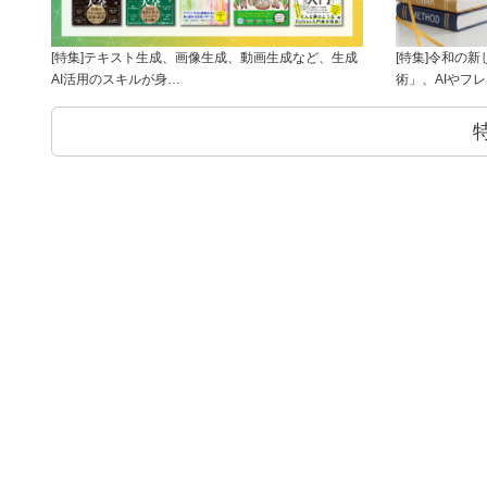
[特集]テキスト生成、画像生成、動画生成など、生成
[特集]令和の
AI活用のスキルが身…
術」、AIやフ