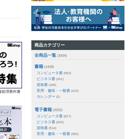
商品カテゴリー
全商品一覧
(3934)
書籍
(1439)
コンピュータ書
(563)
ビジネス書
(341)
資格書
(186)
実用・趣味・一般書
(415)
報処理教科書
カレンダー
(2)
電子書籍
(2032)
コンピュータ書
(817)
ビジネス書
(403)
資格書
(514)
実用・趣味・一般書
(382)