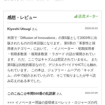
感想・レビュー
Kiyoshi Utsugi
2019-10-13
さん
米国で「Diffusion of Innovations」の第5版として2003年に出
版されたものの日本語版になります。 第5章の「革新性と採
用者カテゴリー」において、 ・イノベーター ・初期採用者
・初期多数派 ・後期多数派 ・ラガード の話が展開されてい
ます。 ただ、ここではキャズムは想定されていません。 また
第5版は比較的最近なので、デジタルデバイドやICTにも触れ
られています。 この本は、ジェフリー・ムーアの「キャズ
ム」の中で紹介されていたので、そこで知りましたが中々読
み応えのある本でした。
このこねこ@年間500冊の乱読家
2021-07-25
さん
⭐⭐⭐ イノベーター理論の提唱者エベレット・ロジャーズの代