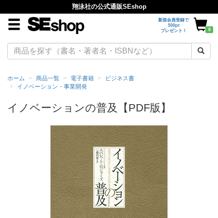
翔泳社の公式通販SEshop
新規会員登録で
500pt
0
プレゼント！
ホーム
商品一覧
電子書籍
ビジネス書
イノベーション・事業開発
イノベーションの普及【PDF版】