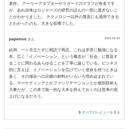
表作。 アーリーアダプターやラガードのグラフが有名です
が、あれ自体はロジャーズの研究のほんの一部に過ぎないこ
とがわかりました。 テクノロジー以外の普及にも適用できる
とわかったのも、大きな収穫でした。
papercut
2021-01-31
さん
結局、一ヶ月立たずに精読で再読。これは非常に勉強になる
本。広く「イノベーション」という概念が「社会」に普及す
ることに関わるあらゆることを丁寧に論じている。ビジネス
的に言えば、イノベーションを広げていく使命を持つときは
多く、その場合への示唆の材料がいろいろ埋め込まれてい
る。マーケティングとかファシリテーションとか個別技術も
大事だが、この本で統一的な大本を抑えておくのは思考の底
上げになるだろう。
すべてのレビューを見る