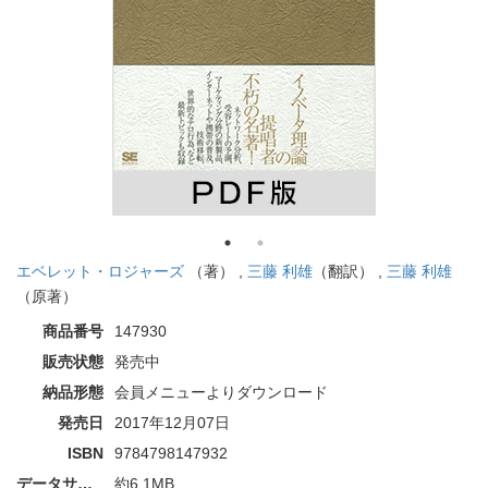
エベレット・ロジャーズ
（著） ,
三藤 利雄
（翻訳） ,
三藤 利雄
（原著）
商品番号
147930
販売状態
発売中
納品形態
会員メニューよりダウンロード
発売日
2017年12月07日
ISBN
9784798147932
データサイズ
約6.1MB