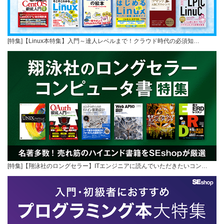
[特集]【Linux本特集】入門～達人レベルまで！クラウド時代の必須知…
[特集]【翔泳社のロングセラー】ITエンジニアに読んでいただきたいコン…