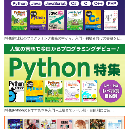
[特集]翔泳社のプログラミング書籍の中から、入門・初級者向けの書籍をピ…
[特集]Pythonのおすすめ本を入門～上級までレベル別・目的別にご紹…