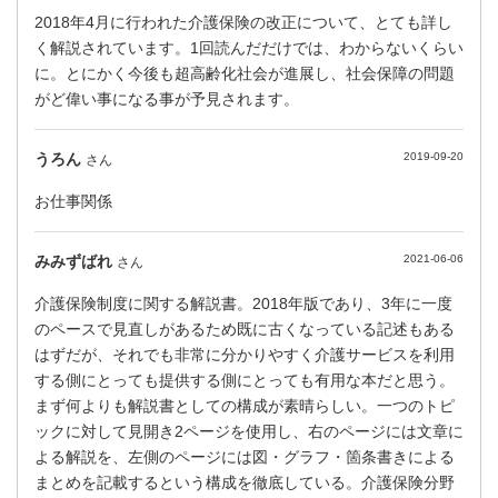
2018年4月に行われた介護保険の改正について、とても詳し
く解説されています。1回読んだだけでは、わからないくらい
に。とにかく今後も超高齢化社会が進展し、社会保障の問題
がど偉い事になる事が予見されます。
うろん
2019-09-20
さん
お仕事関係
みみずばれ
2021-06-06
さん
介護保険制度に関する解説書。2018年版であり、3年に一度
のペースで見直しがあるため既に古くなっている記述もある
はずだが、それでも非常に分かりやすく介護サービスを利用
する側にとっても提供する側にとっても有用な本だと思う。
まず何よりも解説書としての構成が素晴らしい。一つのトピ
ックに対して見開き2ページを使用し、右のページには文章に
よる解説を、左側のページには図・グラフ・箇条書きによる
まとめを記載するという構成を徹底している。介護保険分野