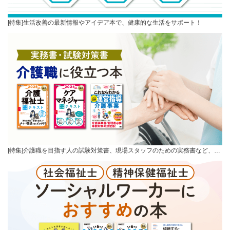
[特集]生活改善の最新情報やアイデア本で、健康的な生活をサポート！
[特集]介護職を目指す人の試験対策書、現場スタッフのための実務書など、…