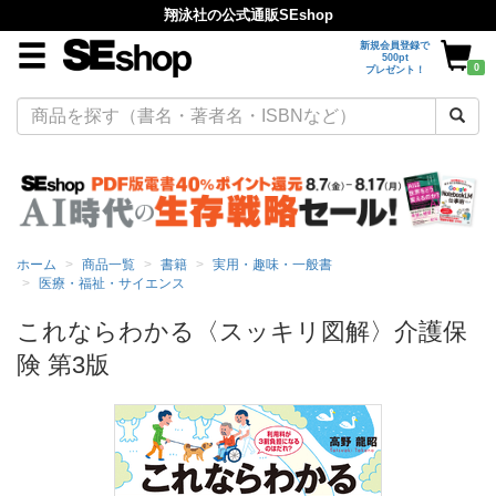
翔泳社の公式通販SEshop
新規会員登録で
500pt
0
プレゼント！
ホーム
商品一覧
書籍
実用・趣味・一般書
医療・福祉・サイエンス
これならわかる〈スッキリ図解〉介護保
険 第3版