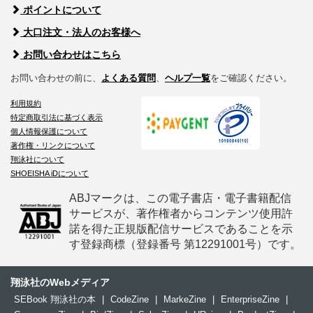
ポイントについて
大口注文・法人のお客様へ
お問い合わせはこちら
お問い合わせの前に、
よくある質問
、
ヘルプ一覧
をご確認ください。
利用規約
特定商取引法に基づく表示
個人情報保護について
著作権・リンクについて
翔泳社について
SHOEISHA iDについて
ABJマークは、この電子書店・電子書籍配信
サービスが、著作権者からコンテンツ使用許
諾を得た正規版配信サービスであることを示
す登録商標（登録番号 第12291001号）です。
翔泳社のWebメディア
SEBook 翔泳社の本
|
CodeZine
|
MarkeZine
|
EnterpriseZine
|