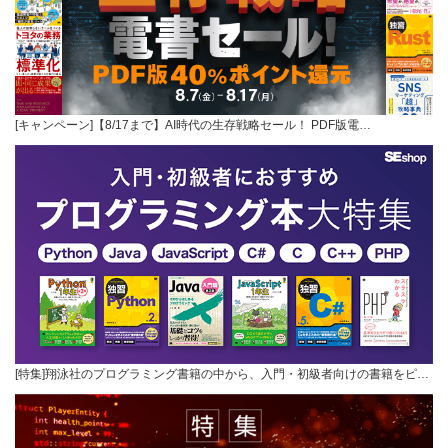
[キャンペーン]【8/17まで】AI時代の生存戦略セール！ PDF版電…
[特集]翔泳社のプログラミング書籍の中から、入門・初級者向けの書籍をピ…