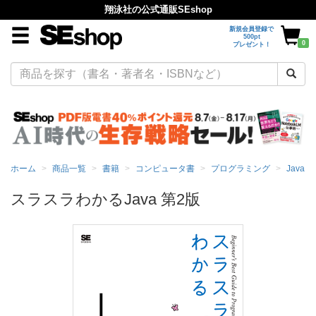
翔泳社の公式通販SEshop
新規会員登録で
500pt
0
プレゼント！
ホーム
商品一覧
書籍
コンピュータ書
プログラミング
Java
スラスラわかるJava 第2版