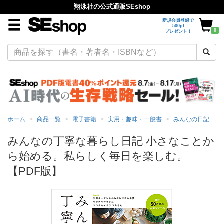
翔泳社の公式通販SEshop
新規会員登録で
500pt
0
プレゼント！
ホーム
商品一覧
電子書籍
実用・趣味・一般書
みんなの日記
みんなの丁寧な暮らし日記 小さなことか
ら始める。私らしく毎日を楽しむ。
【PDF版】