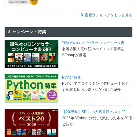
書籍ランキングをもっと見る
キャンペーン・特集
翔泳社のロングセラーコンピュータ書
名著多数！売れ筋のハイエンド書籍を
SEshopが厳選
Python特集
Pythonでプログラミングデビュー！おす
すめ本をレベル別・目的別にご紹介
【2025年】SEshop人気書籍 ベスト20
2025年SEshopで特に人気だった本を20冊
ご紹介！