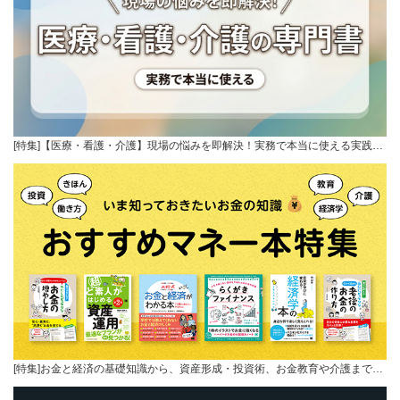
[特集]【医療・看護・介護】現場の悩みを即解決！実務で本当に使える実践…
[特集]お金と経済の基礎知識から、資産形成・投資術、お金教育や介護まで…