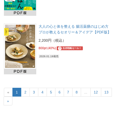
大人の心と体を整える 腸活薬膳のはじめ方
プロが教えるセオリー＆アイデア【PDF版】
2,200円（税込）
800pt (40%)
?
生存戦略セール！
2026.01.19発売
«
1
2
3
4
5
6
7
8
...
12
13
»