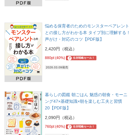
悩める保育者のためのモンスターペアレント
との接し方がわかる本 タイプ別に理解する！
声がけ・対応のコツ【PDF版】
2,420円（税込）
880pt (40%)
?
生存戦略セール！
2026.03.09発売
暮らしの図鑑 朝ごはん 魅惑の朝食・モーニ
ング47×基礎知識×朝を楽しむ工夫と習慣
20【PDF版】
2,090円（税込）
760pt (40%)
?
生存戦略セール！