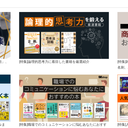
術」、
[特集]論理的思考力に着目した書籍を厳選紹介
[特集
名刺、
ルま
[特集]職場でのコミュニケーションに悩むあなたにおすす
[特集