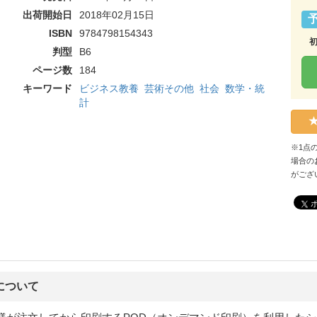
出荷開始日
2018年02月15日
ISBN
9784798154343
判型
B6
ページ数
184
キーワード
ビジネス教養
芸術その他
社会
数学・統
計
※1点
場合の
がござ
について