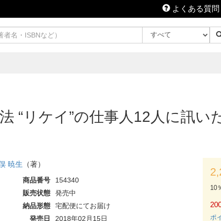
よくある質問
法 “リケイ”の仕事人12人に訊
俣 暁生
（著）
2
商品番号
154340
10
販売状態
発売中
200
納品形態
宅配便にてお届け
ポ
発売日
2018年02月15日