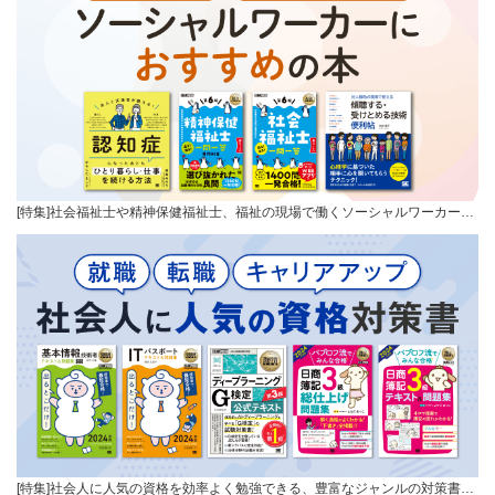
[特集]社会福祉士や精神保健福祉士、福祉の現場で働くソーシャルワーカー…
[特集]社会人に人気の資格を効率よく勉強できる、豊富なジャンルの対策書…