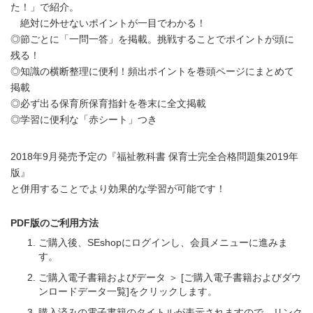
た！」で紹介。
絶対に外せないポイントが一目でわかる！
◎節ごとに「一問一答」を掲載。挑戦することでポイントが頭に
残る！
◎知識の横断整理に便利！頻出ポイントを巻頭ページにまとめて
掲載
◎必ず出る保育所保育指針を巻末に全文掲載
◎学習に便利な「赤シート」つき
2018年9月発売予定の『福祉教科書 保育士完全合格問題集2019年
版』
と併用することでより効果的な学習が可能です！
PDF版のご利用方法
ご購入後、SEshopにログインし、会員メニューに進みま
す。
ご購入電子書籍およびデータ ＞ [ご購入電子書籍およびダウ
ンロードデータ一覧]をクリックします。
購入済みの電子書籍のタイトルが表示されますので、リンク