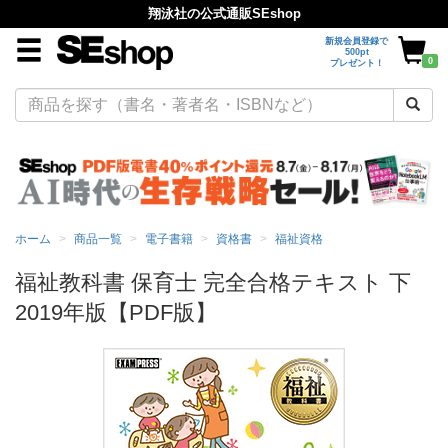
翔泳社の公式通販SEshop
新規会員登録で
500pt
0
プレゼント！
ホーム
商品一覧
電子書籍
資格書
福祉資格
福祉教科書 保育士 完全合格テキスト 下
2019年版【PDF版】