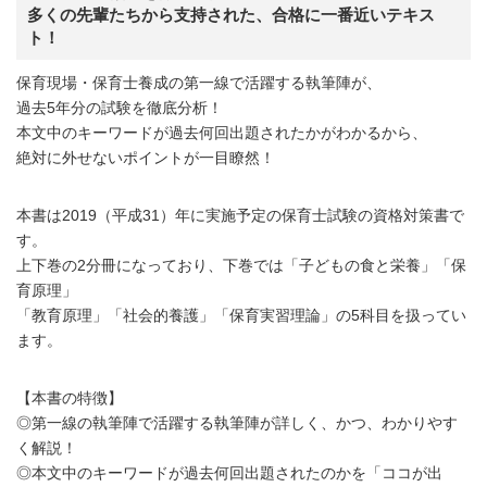
多くの先輩たちから支持された、合格に一番近いテキス
ト！
保育現場・保育士養成の第一線で活躍する執筆陣が、
過去5年分の試験を徹底分析！
本文中のキーワードが過去何回出題されたかがわかるから、
絶対に外せないポイントが一目瞭然！
本書は2019（平成31）年に実施予定の保育士試験の資格対策書で
す。
上下巻の2分冊になっており、下巻では「子どもの食と栄養」「保
育原理」
「教育原理」「社会的養護」「保育実習理論」の5科目を扱ってい
ます。
【本書の特徴】
◎第一線の執筆陣で活躍する執筆陣が詳しく、かつ、わかりやす
く解説！
◎本文中のキーワードが過去何回出題されたのかを「ココが出