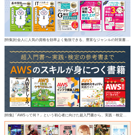
[特集]社会人に人気の資格を効率よく勉強できる、豊富なジャンルの対策書…
[特集]「AWSって何？」という初心者に向けた超入門書から、実践・検定…