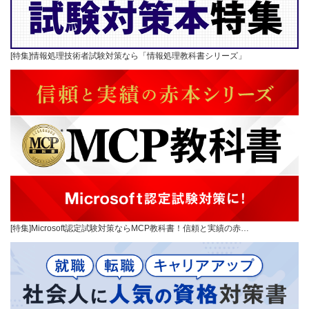
[特集]情報処理技術者試験対策なら「情報処理教科書シリーズ」
[特集]Microsoft認定試験対策ならMCP教科書！信頼と実績の赤…