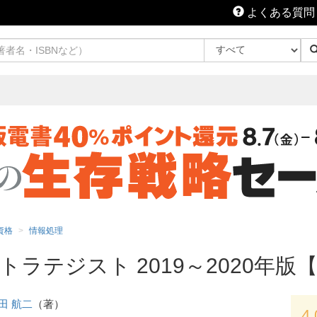
よくある質問
T資格
情報処理
トラテジスト 2019～2020年版
田 航二
（著）
4