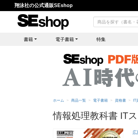
翔泳社の公式通販SEshop
書籍
電子書籍
特集
ホーム
商品一覧
電子書籍
資格書
I
情報処理教科書 ITス
広