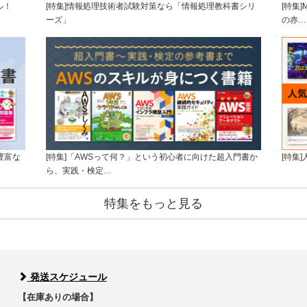
ル！
[特集]情報処理技術者試験対策なら「情報処理教科書シリ
[特集
ーズ」
の赤…
豊富な
[特集]「AWSって何？」という初心者に向けた超入門書か
[特集
ら、実践・検定…
特集をもっと見る
発送スケジュール
【在庫ありの場合】