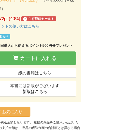
（本体3,680円＋税
％）
72pt (40%)
生存戦略セール！
?
イントの使い方はこちら
庫あり
初回購入から使えるポイント500円分プレゼント
カートに入れる
紙の書籍はこちら
本書には新版がございます
新版はこちら
お気に入り
の税込金額となります。 複数の商品をご購入いただいた
お支払金額は、 単品の税込金額の合計額とは異なる場合