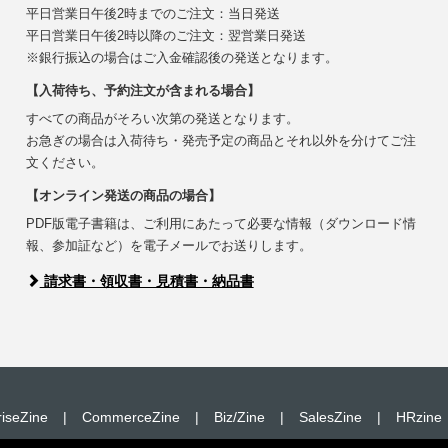
平日営業日午後2時までのご注文：当日発送
平日営業日午後2時以降のご注文：翌営業日発送
※銀行振込の場合はご入金確認後の発送となります。
【入荷待ち、予約注文が含まれる場合】
すべての商品がそろい次第の発送となります。
お急ぎの場合は入荷待ち・発売予定の商品とそれ以外を分けてご注
文ください。
【オンライン発送の商品の場合】
PDF版電子書籍は、ご利用にあたって必要な情報（ダウンロード情
報、参加証など）を電子メールでお送りします。
請求書・領収書・見積書・納品書
riseZine
|
CommerceZine
|
Biz/Zine
|
SalesZine
|
HRzine