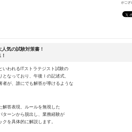
がござ
大人気の試験対策書！
1！
いわれるITストラテジスト試験の
りとなっており、午後Ⅰの記述式、
著者が、誰にでも解答が導けるような
た解答表現、ルールを無視した
パターンから脱出し、業務経験が
ックを具体的に解説します。