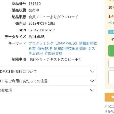
商品番号
161610
10
販売状態
発売中
1,4
納品形態
会員メニューよりダウンロード
ポ
発売日
2019年03月18日
ISBN
9784798161617
在
データサイズ
約14.6MB
キーワード
プログラミング
EXAMPRESS
情報処理教
科書
情報処理
情報処理技術者試験
シス
テム運用
IT関連資格
制限事項
印刷不可・テキストのコピー不可
PDFの利用制限について
PDFをご利用にあたっての注意
推奨環境
※1点
場合の