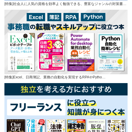
[特集]社会人に人気の資格を効率よく勉強できる、豊富なジャンルの対策書…
[特集]Excel、日商簿記、業務の自動化を実現するRPAやPytho…