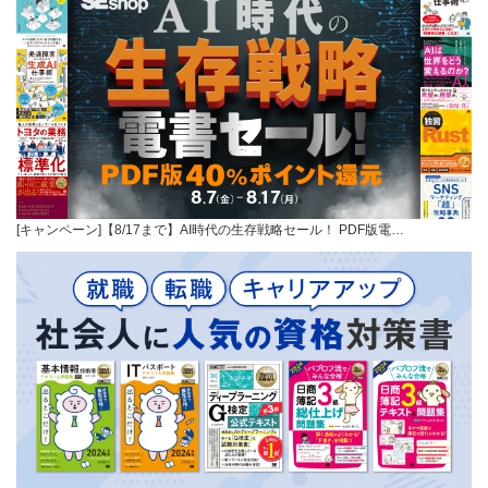
[キャンペーン]【8/17まで】AI時代の生存戦略セール！ PDF版電…