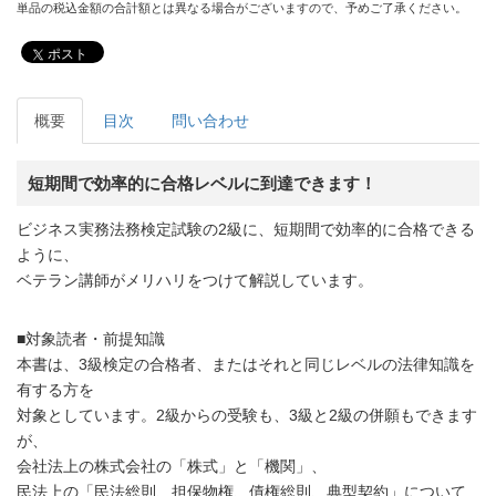
単品の税込金額の合計額とは異なる場合がございますので、予めご了承ください。
ポスト
概要
目次
問い合わせ
短期間で効率的に合格レベルに到達できます！
ビジネス実務法務検定試験の2級に、短期間で効率的に合格できる
ように、
ベテラン講師がメリハリをつけて解説しています。
■対象読者・前提知識
本書は、3級検定の合格者、またはそれと同じレベルの法律知識を
有する方を
対象としています。2級からの受験も、3級と2級の併願もできます
が、
会社法上の株式会社の「株式」と「機関」、
民法上の「民法総則、担保物権、債権総則、典型契約」について