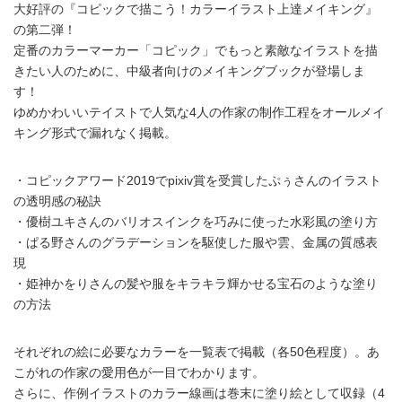
大好評の『コピックで描こう！カラーイラスト上達メイキング』
の第二弾！
定番のカラーマーカー「コピック」でもっと素敵なイラストを描
きたい人のために、中級者向けのメイキングブックが登場しま
す！
ゆめかわいいテイストで人気な4人の作家の制作工程をオールメイ
キング形式で漏れなく掲載。
・コピックアワード2019でpixiv賞を受賞したぷぅさんのイラスト
の透明感の秘訣
・優樹ユキさんのバリオスインクを巧みに使った水彩風の塗り方
・ぱる野さんのグラデーションを駆使した服や雲、金属の質感表
現
・姫神かをりさんの髪や服をキラキラ輝かせる宝石のような塗り
の方法
それぞれの絵に必要なカラーを一覧表で掲載（各50色程度）。あ
こがれの作家の愛用色が一目でわかります。
さらに、作例イラストのカラー線画は巻末に塗り絵として収録（4