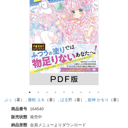
ぷぅ
（著） ,
優樹 ユキ
（著） ,
ぱる野
（著） ,
姫神 かをり
（著）
商品番号
164540
販売状態
発売中
納品形態
会員メニューよりダウンロード