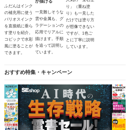
が描ける
ふだんはインク
り」（重ね塗
一見難しそうな
の補充用に使う
り）も一見した
雲や金属も、グ
バリオスインク
だけでは塗り方
ラデーションの
を直接紙に垂ら
が想像できない
応用でリアルに
す塗りを紹介。
ですが、1色ご
描けます。手順
コピックで水彩
とに丁寧に説明
を追って説明し
風に塗ることが
しています。
ています。
できます。
おすすめ特集・キャンペーン