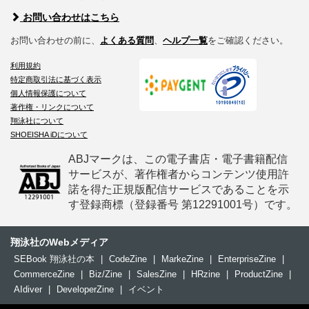
お問い合わせはこちら
お問い合わせの前に、
よくある質問
、
ヘルプ一覧
をご確認ください。
利用規約
特定商取引法に基づく表示
個人情報保護について
著作権・リンクについて
翔泳社について
SHOEISHA iDについて
ABJマークは、この電子書店・電子書籍配信
サービスが、著作権者からコンテンツ使用許
諾を得た正規版配信サービスであることを示
す登録商標（登録番号 第12291001号）です。
翔泳社のWebメディア
SEBook 翔泳社の本
|
CodeZine
|
MarkeZine
|
EnterpriseZine
|
CommerceZine
|
Biz/Zine
|
SalesZine
|
HRzine
|
ProductZine
|
AIdiver
|
DeveloperZine
|
イベント