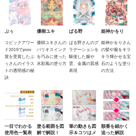
ぷぅ
優樹ユキ
ぱる野
姫神かをり
コピックアワー
優樹ユキさんの
ぱる野さんのグ
姫神かをりさん
ド2019でpixiv
バリオスインク
ラデーションを
の髪や服をキラ
賞を受賞したぷ
を巧みに使った
駆使した服や
キラ輝かせる宝
ぅさんのイラス
水彩風の塗り方
雲、金属の質感
石のような塗り
トの透明感の秘
表現
の方法
訣
一目でわかる
塗る範囲を図
筆の動きも図
順番を細かく
使用色一覧表
解で解説！
示＆コツはメ
追った解説