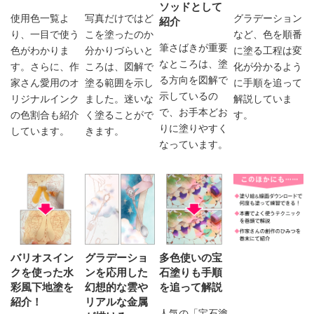
ソッドとして
使用色一覧よ
写真だけではど
グラデーション
紹介
り、一目で使う
こを塗ったのか
など、色を順番
筆さばきが重要
色がわかりま
分かりづらいと
に塗る工程は変
なところは、塗
す。さらに、作
ころは、図解で
化が分かるよう
る方向を図解で
家さん愛用のオ
塗る範囲を示し
に手順を追って
示しているの
リジナルインク
ました。迷いな
解説していま
で、お手本どお
の色割合も紹介
く塗ることがで
す。
りに塗りやすく
しています。
きます。
なっています。
バリオスイン
グラデーショ
多色使いの宝
クを使った水
ンを応用した
石塗りも手順
彩風下地塗を
幻想的な雲や
を追って解説
紹介！
リアルな金属
人気の「宝石塗