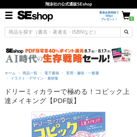
翔泳社の公式通販SEshop
新規会員登録で
500pt
0
プレゼント！
ホーム
商品一覧
電子書籍
実用・趣味・一般書
イラスト・デザイン・素材集
ドリーミィカラーで極める！コピック上
達メイキング【PDF版】