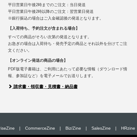
平日営業日午後2時までのご注文：当日発送
平日営業日午後2時以降のご注文：翌営業日発送
※銀行振込の場合はご入金確認後の発送となります。
【入荷待ち、予約注文が含まれる場合】
すべての商品がそろい次第の発送となります。
お急ぎの場合は入荷待ち・発売予定の商品とそれ以外を分けてご注
文ください。
【オンライン発送の商品の場合】
PDF版電子書籍は、ご利用にあたって必要な情報（ダウンロード情
報、参加証など）を電子メールでお送りします。
請求書・領収書・見積書・納品書
riseZine
|
CommerceZine
|
Biz/Zine
|
SalesZine
|
HRzine