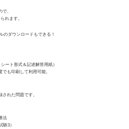
ので、
けられます。
イルのダウンロードもできる！
。
クシート形式＆記述解答用紙）
度でも印刷して利用可能。
録された問題です。
勝法
試験3）