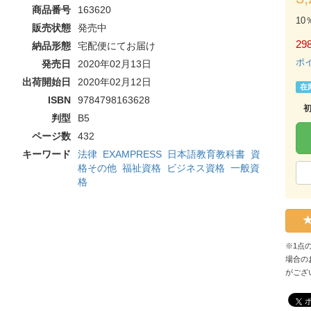
商品番号
163620
10
販売状態
発売中
298
納品形態
宅配便にてお届け
ポ
発売日
2020年02月13日
出荷開始日
2020年02月12日
在
ISBN
9784798163628
判型
B5
ページ数
432
キーワード
法律
EXAMPRESS
日本語教育教科書
資
格その他
福祉資格
ビジネス資格
一般資
格
※1点
場合の
がござ