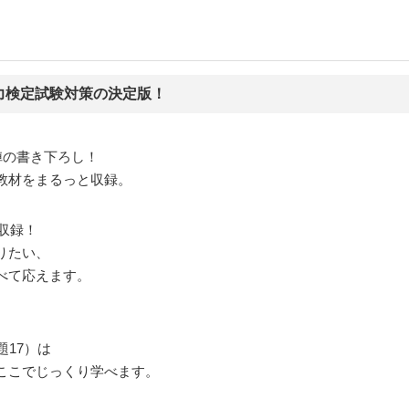
力検定試験対策の決定版！
陣の書き下ろし！
教材をまるっと収録。
収録！
りたい、
べて応えます。
題17）は
ここでじっくり学べます。