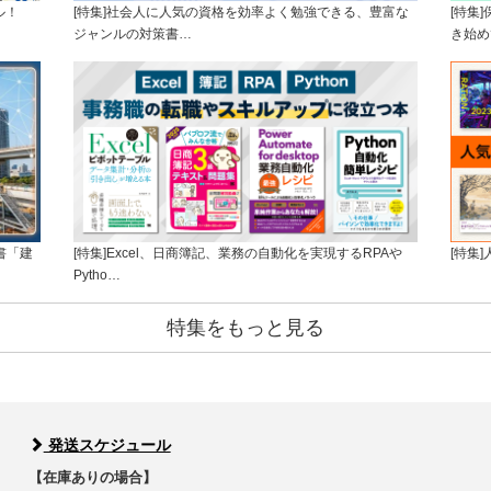
ル！
[特集]社会人に人気の資格を効率よく勉強できる、豊富な
[特集
ジャンルの対策書…
き始め
書「建
[特集]Excel、日商簿記、業務の自動化を実現するRPAや
[特集
Pytho…
特集をもっと見る
発送スケジュール
【在庫ありの場合】