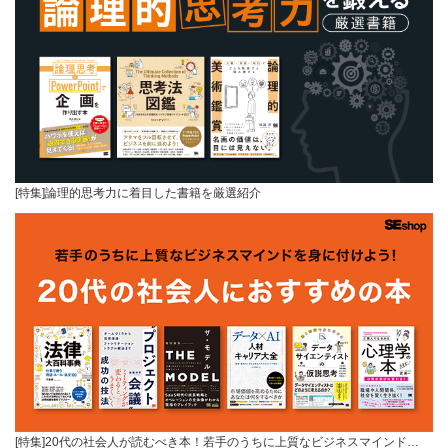
[特集]論理的思考力に着目した書籍を厳選紹介
[特集]20代の社会人が読むべき本！若手のうちに上質なビジネスマインド…