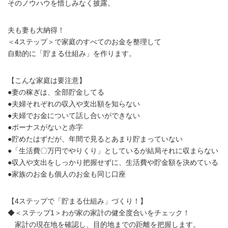
そのノウハウを惜しみなく披露。
夫も妻も大納得！
＜4ステップ＞で家庭のすべてのお金を整理して
自動的に「貯まる仕組み」を作ります。
【こんな家庭は要注意】
●妻の稼ぎは、全部貯金してる
●夫婦それぞれの収入や支出額を知らない
●夫婦でお金について話し合いができない
●ボーナスがないと赤字
●貯めたはずだが、年間で見るとあまり貯まっていない
●「生活費〇万円でやりくり」としているが結局それに収まらない
●収入や支出をしっかり把握せずに、生活費や貯金額を決めている
●家族のお金も個人のお金も同じ口座
【4ステップで「貯まる仕組み」づくり！】
◆＜ステップ1＞わが家の家計の健全度合いをチェック！
家計の現在地を確認し、目的地までの距離を把握します。