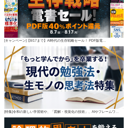
[キャンペーン]【8/17まで】AI時代の生存戦略セール！ PDF版電…
[特集]令和の新しい学習術や、「図解・視覚化の技術」、AIやフレームワ…