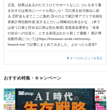
正直、効果はあるのだろうけどサポートなしに コレを全て書
き出すのは相当にハードル高(>_<)！ ①口座を給与振込に絞
る ②貯金も全てここに集約 ③その上で家計簿アプリで夫婦合
算家計簿自動作成 迄するとだいぶ簡略化出来るかな… (本で
は使う口座と貯める口座は別を推奨) 老後資金運用を「未来
の自分への仕送り」とする表現はわかり易くて素敵！ 家計簿
自動作成についてはhttps://himawari-smile.net/money-
foward-me/ で記事にまとめてみました。よかったら是非‼️
すべてのレビューを見る
おすすめ特集・キャンペーン