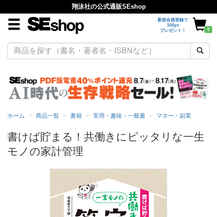
翔泳社の公式通販SEshop
新規会員登録で
500pt
0
プレゼント！
ホーム
商品一覧
書籍
実用・趣味・一般書
マネー・副業
書けば貯まる！共働きにピッタリな一生
モノの家計管理