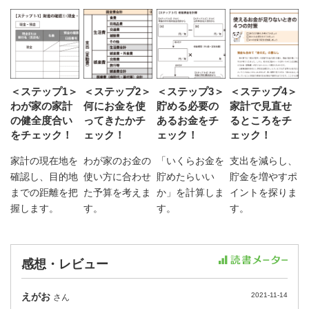
＜ステップ1＞
＜ステップ2＞
＜ステップ3＞
＜ステップ4＞
わが家の家計
何にお金を使
貯める必要の
家計で見直せ
の健全度合い
ってきたかチ
あるお金をチ
るところをチ
をチェック！
ェック！
ェック！
ェック！
家計の現在地を
わが家のお金の
「いくらお金を
支出を減らし、
確認し、目的地
使い方に合わせ
貯めたらいい
貯金を増やすポ
までの距離を把
た予算を考えま
か」を計算しま
イントを探りま
握します。
す。
す。
す。
感想・レビュー
えがお
2021-11-14
さん