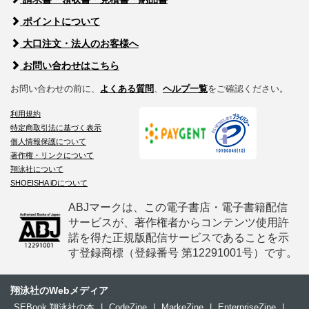
ポイントについて
大口注文・法人のお客様へ
お問い合わせはこちら
お問い合わせの前に、
よくある質問
、
ヘルプ一覧
をご確認ください。
利用規約
特定商取引法に基づく表示
個人情報保護について
著作権・リンクについて
翔泳社について
SHOEISHA iDについて
ABJマークは、この電子書店・電子書籍配信
サービスが、著作権者からコンテンツ使用許
諾を得た正規版配信サービスであることを示
す登録商標（登録番号 第12291001号）です。
翔泳社のWebメディア
SEBook 翔泳社の本
|
CodeZine
|
MarkeZine
|
EnterpriseZine
|