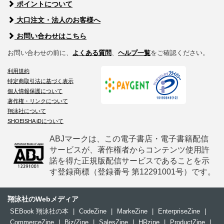
ポイントについて
大口注文・法人のお客様へ
お問い合わせはこちら
お問い合わせの前に、
よくある質問
、
ヘルプ一覧
をご確認ください。
利用規約
特定商取引法に基づく表示
個人情報保護について
著作権・リンクについて
翔泳社について
SHOEISHA iDについて
ABJマークは、この電子書店・電子書籍配信
サービスが、著作権者からコンテンツ使用許
諾を得た正規版配信サービスであることを示
す登録商標（登録番号 第12291001号）です。
翔泳社のWebメディア
SEBook 翔泳社の本
|
CodeZine
|
MarkeZine
|
EnterpriseZine
|
CommerceZine
|
Biz/Zine
|
SalesZine
|
HRzine
|
ProductZine
|