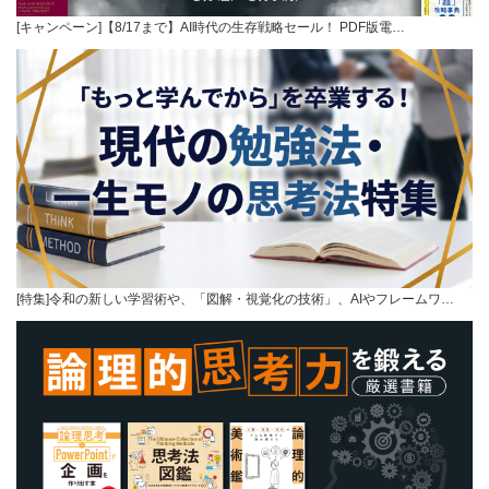
[キャンペーン]【8/17まで】AI時代の生存戦略セール！ PDF版電…
[特集]令和の新しい学習術や、「図解・視覚化の技術」、AIやフレームワ…