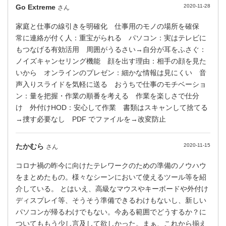
Go Extreme
2020-11-28
さん
家庭と仕事の線引きを明確化 仕事用のモノの場所を確保
常に連絡が付く人：重宝がられる パソコン：実はテレビに
もつなげる有効活用 周囲がうるさい→自分が耳をふさぐ：
ノイズキャンセリング機能 顔を出す理由：相手の顔を見た
いから オンラインのプレゼン：細かな情報は見にくい 音
声入りスライドを気軽に送る おうちで仕事のモチベーショ
ン：量を把握・作業の順番を考える 作業を楽しさで仕分
け 外付けHOD：安心して作業 書類はスキャンして捨てる
→捜す必要なし PDF でファイルを→改変防止
たかむら
2020-11-15
さん
コロナ禍の昨今に向けたテレワークのための準備のノウハウ
をまとめたもの。様々なシーンにおいて使えるツール等を紹
介している。 とはいえ、高級なマウスやキーボードや外付け
ディスプレイ等、そうそう準備できるわけもないし、新しい
パソコンが帰るわけでもない。今ある範囲でどうするか？に
ついてももう少し言及して欲しかった。まぁ、これから揃え