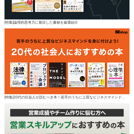
[特集]論理的思考力に着目した書籍を厳選紹介
[特集]20代の社会人が読むべき本！若手のうちに上質なビジネスマインド…