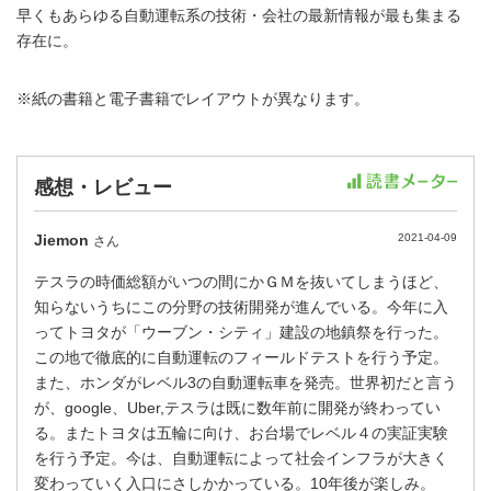
早くもあらゆる自動運転系の技術・会社の最新情報が最も集まる
存在に。
※紙の書籍と電子書籍でレイアウトが異なります。
感想・レビュー
Jiemon
2021-04-09
さん
テスラの時価総額がいつの間にかＧＭを抜いてしまうほど、
知らないうちにこの分野の技術開発が進んでいる。今年に入
ってトヨタが「ウーブン・シティ」建設の地鎮祭を行った。
この地で徹底的に自動運転のフィールドテストを行う予定。
また、ホンダがレベル3の自動運転車を発売。世界初だと言う
が、google、Uber,テスラは既に数年前に開発が終わってい
る。またトヨタは五輪に向け、お台場でレベル４の実証実験
を行う予定。今は、自動運転によって社会インフラが大きく
変わっていく入口にさしかかっている。10年後が楽しみ。