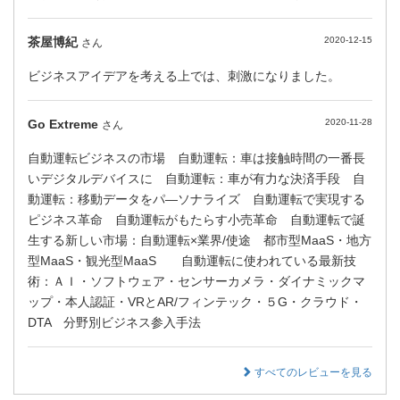
茶屋博紀
2020-12-15
さん
ビジネスアイデアを考える上では、刺激になりました。
Go Extreme
2020-11-28
さん
自動運転ビジネスの市場 自動運転：車は接触時間の一番長
いデジタルデバイスに 自動運転：車が有力な決済手段 自
動運転：移動データをパ—ソナライズ 自動運転で実現する
ピジネス革命 自動運転がもたらす小売革命 自動運転で誕
生する新しい市場：自動運転×業界/使途 都市型MaaS・地方
型MaaS・観光型MaaS 自動運転に使われている最新技
術：ＡＩ・ソフトウェア・センサーカメラ・ダイナミックマ
ップ・本人認証・VRとAR/フィンテック・５G・クラウド・
DTA 分野別ビジネス参入手法
すべてのレビューを見る