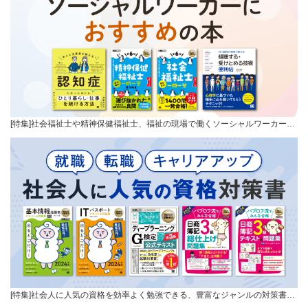
[特集]社会福祉士や精神保健福祉士、福祉の現場で働くソーシャルワーカー…
[特集]社会人に人気の資格を効率よく勉強できる、豊富なジャンルの対策書…