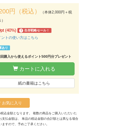
,200円（税込）
（本体2,000円＋税
％）
0pt (40%)
生存戦略セール！
?
イントの使い方はこちら
庫あり
初回購入から使えるポイント500円分プレゼント
カートに入れる
紙の書籍はこちら
お気に入り
の税込金額となります。 複数の商品をご購入いただいた
お支払金額は、 単品の税込金額の合計額とは異なる場合
いますので、予めご了承ください。