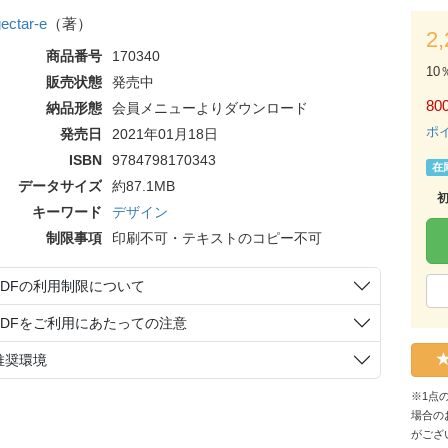
gectar-e
（著）
2
商品番号
170340
10
販売状態
発売中
80
納品形態
会員メニューよりダウンロード
ポ
発売日
2021年01月18日
ISBN
9784798170343
在
データサイズ
約87.1MB
キーワード
デザイン
制限事項
印刷不可・テキストのコピー不可
PDFの利用制限について
PDFをご利用にあたっての注意
推奨環境
※1点
場合の
がござ