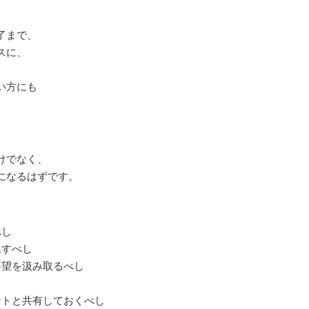
了まで、
スに、
い方にも
けでなく、
になるはずです。
べし
像すべし
要望を汲み取るべし
ントと共有しておくべし