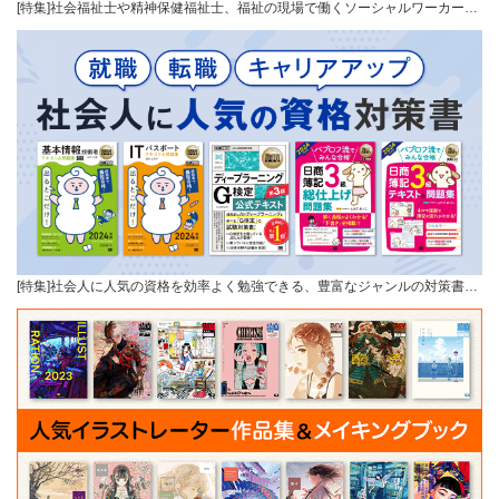
[特集]社会福祉士や精神保健福祉士、福祉の現場で働くソーシャルワーカー…
[特集]社会人に人気の資格を効率よく勉強できる、豊富なジャンルの対策書…