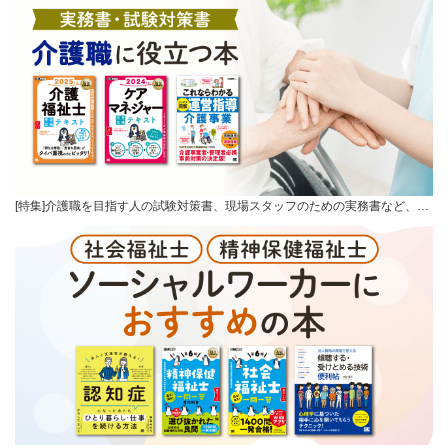
[特集]介護職を目指す人の試験対策書、現場スタッフのための実務書など、…