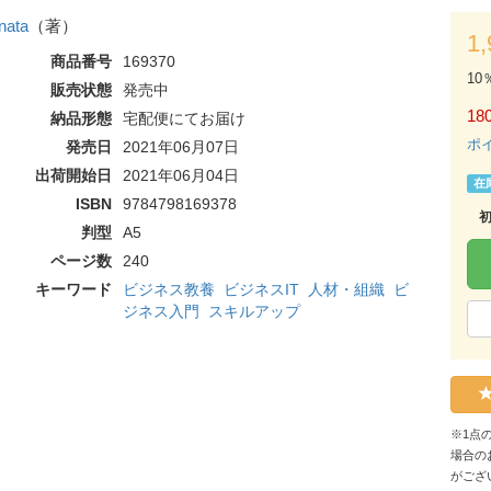
nata
（著）
1
商品番号
169370
10
販売状態
発売中
180
納品形態
宅配便にてお届け
ポ
発売日
2021年06月07日
出荷開始日
2021年06月04日
在
ISBN
9784798169378
判型
A5
ページ数
240
キーワード
ビジネス教養
ビジネスIT
人材・組織
ビ
ジネス入門
スキルアップ
※1点
場合の
がござ