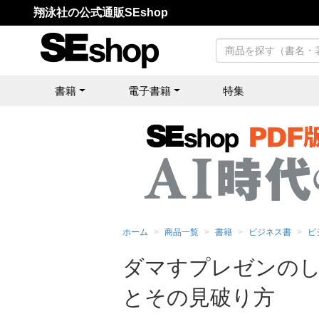
翔泳社の公式通販SEshop
書籍
電子書籍
特集
ホーム
商品一覧
書籍
ビジネス書
ビ
ダマすプレゼンのし
とその見破り方