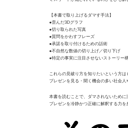
【本書で取り上げるダマす手法】
●歪んだ3Dグラフ
●切り取られた写真
●質問をかわすフレーズ
●承諾を取り付けるための話術
●不自然な数値の切り上げ／切り下げ
●特定の事実に注目させないストーリー
これらの見破り方を知りたいという方は
プレゼンを見る・聞く機会の多い社会人
本書を読むことで、ダマされないために
プレゼンを冷静かつ正確に解釈する力を