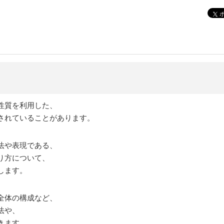
！
性質を利用した、
されていることがあります。
法や表現である、
り方について、
します。
全体の構成など、
法や、
きます。