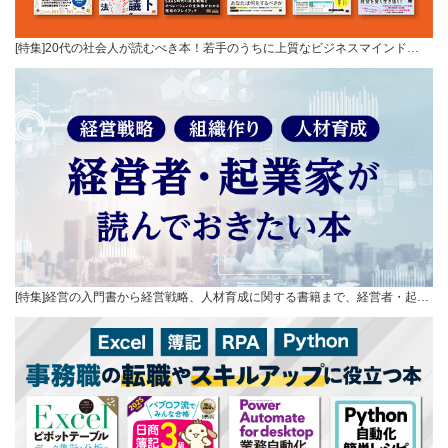
[特集]20代の社会人が読むべき本！若手のうちに上質なビジネスマインド…
[特集]経営の入門書から経営戦略、人材育成に関する書籍まで、経営者・起…