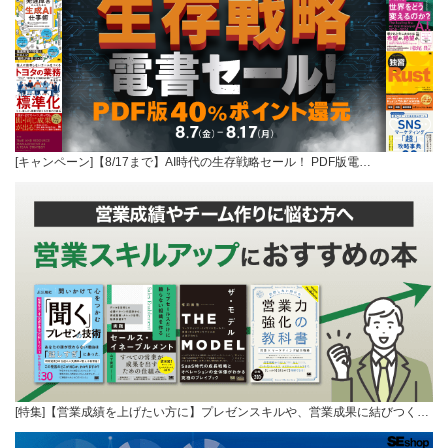
[キャンペーン]【8/17まで】AI時代の生存戦略セール！ PDF版電…
[特集]【営業成績を上げたい方に】プレゼンスキルや、営業成果に結びつく…