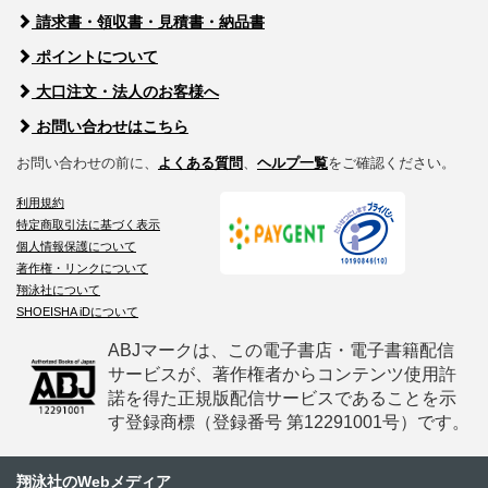
請求書・領収書・見積書・納品書
ポイントについて
大口注文・法人のお客様へ
お問い合わせはこちら
お問い合わせの前に、
よくある質問
、
ヘルプ一覧
をご確認ください。
利用規約
特定商取引法に基づく表示
個人情報保護について
著作権・リンクについて
翔泳社について
SHOEISHA iDについて
ABJマークは、この電子書店・電子書籍配信
サービスが、著作権者からコンテンツ使用許
諾を得た正規版配信サービスであることを示
す登録商標（登録番号 第12291001号）です。
翔泳社のWebメディア