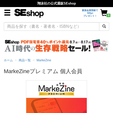
翔泳社の公式通販SEshop
新規会員登録で
500pt
0
プレゼント！
ホーム
商品一覧
MarkeZine
MarkeZineプレミアム 個人会員